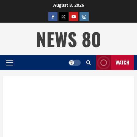
Skip
August 8, 2026
to
facebook
twitter
YOUTUBE
instagram
content
NEWS 80
WATCH
Primary
Menu