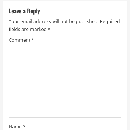
u
Leave a Reply
e
Your email address will not be published.
Required
R
fields are marked
*
e
Comment
*
a
d
i
n
g
Name
*