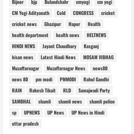
Bijnor
bjp
Bulandshahr
cmyogi
cm yogi
CM Yogi Adityanath
Cold
CONGRESS
cricket
cricket news
Ghazipur
Hapur
Health
health department
health news
HELTNEWS
HINDI NEWS
Jayant Chaudhary
Kasganj
kisan news
Latest Hindi News
MOSAM VIBHAG
Muzaffarnagar
Muzaffarnagar News
news80
news 80
pm modi
PMMODI
Rahul Gandhi
RAIN
Rakesh Tikait
RLD
Samajwadi Party
SAMBHAL
shamli
shamli news
shamli police
sp
UPNEWS
UP News
UP News in Hindi
uttar pradesh