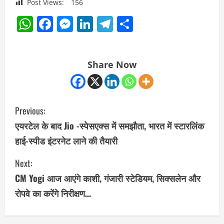
Post Views:
156
WhatsApp
Facebook
Messenger
LinkedIn
Telegram
Share
Share Now
C
Previous:
o
एयरटेल के बाद Jio -स्पेसएक्स में समझौता, भारत में स्टारलिंक
हाई-स्पीड इंटरनेट लाने की तैयारी
n
Next:
t
CM Yogi आज आएंगे काशी, गंजारी स्टेडियम, सिक्सलेन और
i
रोपवे का करेंगे निरीक्षण…
n