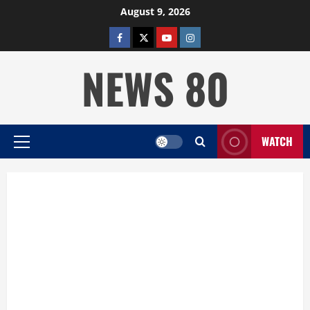
Skip
August 9, 2026
to
facebook
twitter
YOUTUBE
instagram
content
NEWS 80
WATCH
Primary
Menu