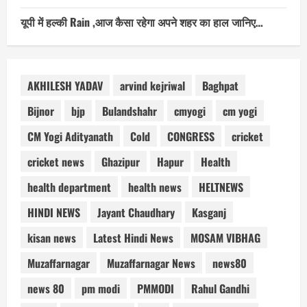
यूपी में हल्की Rain ,आज कैसा रहेगा अपने शहर का हाल जानिए…
AKHILESH YADAV
arvind kejriwal
Baghpat
Bijnor
bjp
Bulandshahr
cmyogi
cm yogi
CM Yogi Adityanath
Cold
CONGRESS
cricket
cricket news
Ghazipur
Hapur
Health
health department
health news
HELTNEWS
HINDI NEWS
Jayant Chaudhary
Kasganj
kisan news
Latest Hindi News
MOSAM VIBHAG
Muzaffarnagar
Muzaffarnagar News
news80
news 80
pm modi
PMMODI
Rahul Gandhi