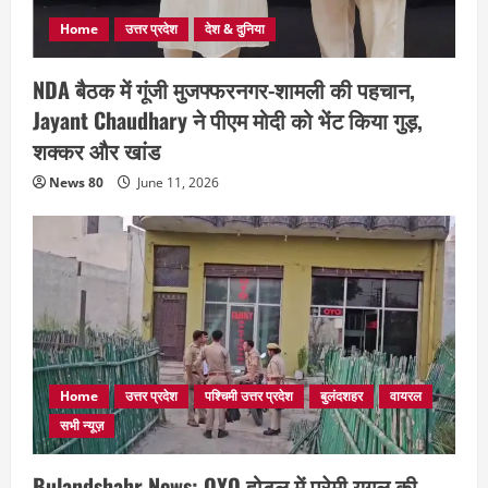
Home
उत्तर प्रदेश
देश & दुनिया
NDA बैठक में गूंजी मुजफ्फरनगर-शामली की पहचान,
Jayant Chaudhary ने पीएम मोदी को भेंट किया गुड़,
शक्कर और खांड
News 80
June 11, 2026
Home
उत्तर प्रदेश
पश्चिमी उत्तर प्रदेश
बुलंदशहर
वायरल
सभी न्यूज़
Bulandshahr News: OYO होटल में प्रेमी युगल की