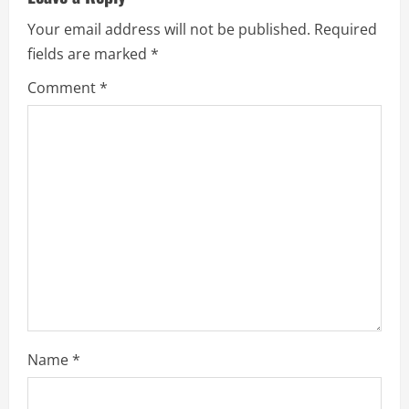
R
Your email address will not be published.
Required
e
fields are marked
*
Comment
*
a
d
i
n
g
Name
*