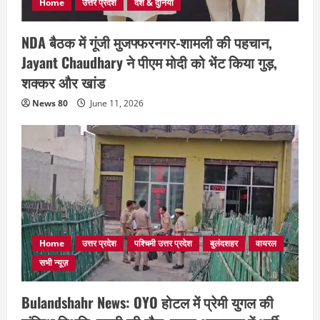
Home
उत्तर प्रदेश
देश & दुनिया
NDA बैठक में गूंजी मुजफ्फरनगर-शामली की पहचान,
Jayant Chaudhary ने पीएम मोदी को भेंट किया गुड़,
शक्कर और खांड
News 80
June 11, 2026
Home
उत्तर प्रदेश
पश्चिमी उत्तर प्रदेश
बुलंदशहर
वायरल
सभी न्यूज़
Bulandshahr News: OYO होटल में प्रेमी युगल की