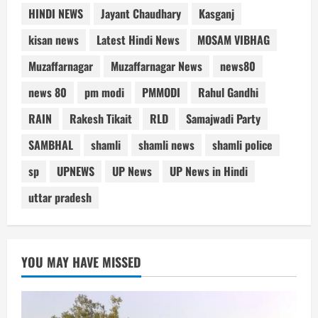
HINDI NEWS
Jayant Chaudhary
Kasganj
kisan news
Latest Hindi News
MOSAM VIBHAG
Muzaffarnagar
Muzaffarnagar News
news80
news 80
pm modi
PMMODI
Rahul Gandhi
RAIN
Rakesh Tikait
RLD
Samajwadi Party
SAMBHAL
shamli
shamli news
shamli police
sp
UPNEWS
UP News
UP News in Hindi
uttar pradesh
YOU MAY HAVE MISSED