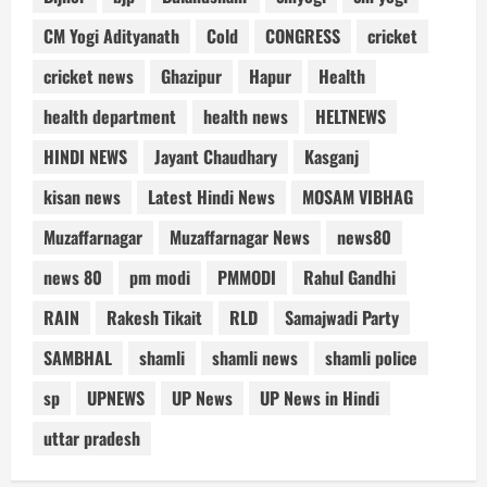
CM Yogi Adityanath
Cold
CONGRESS
cricket
cricket news
Ghazipur
Hapur
Health
health department
health news
HELTNEWS
HINDI NEWS
Jayant Chaudhary
Kasganj
kisan news
Latest Hindi News
MOSAM VIBHAG
Muzaffarnagar
Muzaffarnagar News
news80
news 80
pm modi
PMMODI
Rahul Gandhi
RAIN
Rakesh Tikait
RLD
Samajwadi Party
SAMBHAL
shamli
shamli news
shamli police
sp
UPNEWS
UP News
UP News in Hindi
uttar pradesh