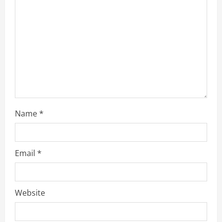
a
d
i
n
g
Name
*
Email
*
Website