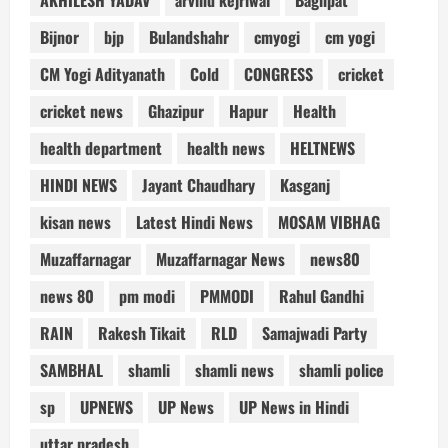
AKHILESH YADAV
arvind kejriwal
Baghpat
Bijnor
bjp
Bulandshahr
cmyogi
cm yogi
CM Yogi Adityanath
Cold
CONGRESS
cricket
cricket news
Ghazipur
Hapur
Health
health department
health news
HELTNEWS
HINDI NEWS
Jayant Chaudhary
Kasganj
kisan news
Latest Hindi News
MOSAM VIBHAG
Muzaffarnagar
Muzaffarnagar News
news80
news 80
pm modi
PMMODI
Rahul Gandhi
RAIN
Rakesh Tikait
RLD
Samajwadi Party
SAMBHAL
shamli
shamli news
shamli police
sp
UPNEWS
UP News
UP News in Hindi
uttar pradesh