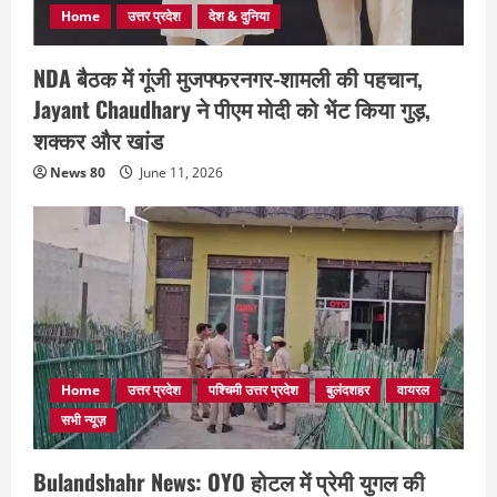
Home
उत्तर प्रदेश
देश & दुनिया
NDA बैठक में गूंजी मुजफ्फरनगर-शामली की पहचान,
Jayant Chaudhary ने पीएम मोदी को भेंट किया गुड़,
शक्कर और खांड
News 80
June 11, 2026
Home
उत्तर प्रदेश
पश्चिमी उत्तर प्रदेश
बुलंदशहर
वायरल
सभी न्यूज़
Bulandshahr News: OYO होटल में प्रेमी युगल की