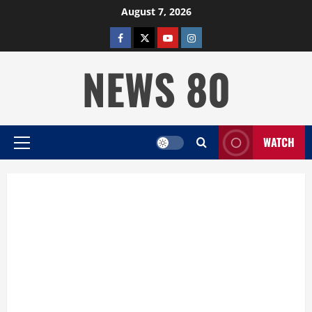
Skip
August 7, 2026
to
facebook
twitter
YOUTUBE
instagram
content
NEWS 80
WATCH
Primary
Menu