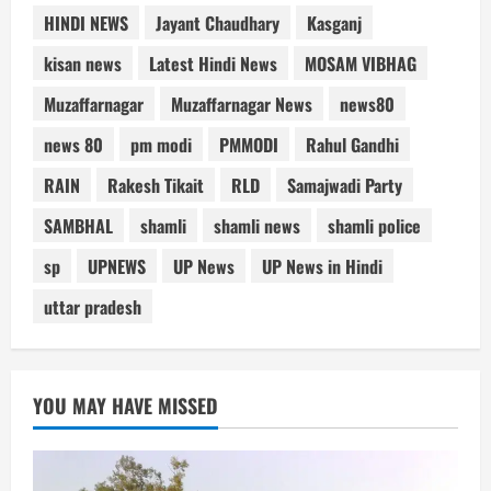
HINDI NEWS
Jayant Chaudhary
Kasganj
kisan news
Latest Hindi News
MOSAM VIBHAG
Muzaffarnagar
Muzaffarnagar News
news80
news 80
pm modi
PMMODI
Rahul Gandhi
RAIN
Rakesh Tikait
RLD
Samajwadi Party
SAMBHAL
shamli
shamli news
shamli police
sp
UPNEWS
UP News
UP News in Hindi
uttar pradesh
YOU MAY HAVE MISSED