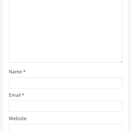
d
i
n
g
Name
*
Email
*
Website