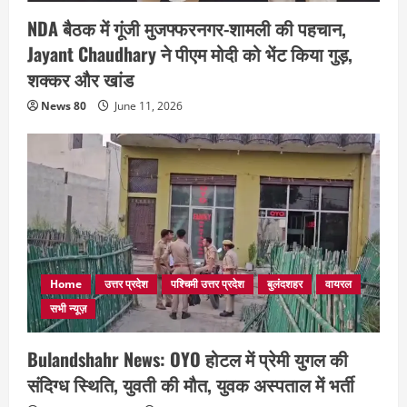
NDA बैठक में गूंजी मुजफ्फरनगर-शामली की पहचान,
Jayant Chaudhary ने पीएम मोदी को भेंट किया गुड़,
शक्कर और खांड
News 80
June 11, 2026
Home
उत्तर प्रदेश
पश्चिमी उत्तर प्रदेश
बुलंदशहर
वायरल
सभी न्यूज़
Bulandshahr News: OYO होटल में प्रेमी युगल की
संदिग्ध स्थिति, युवती की मौत, युवक अस्पताल में भर्ती