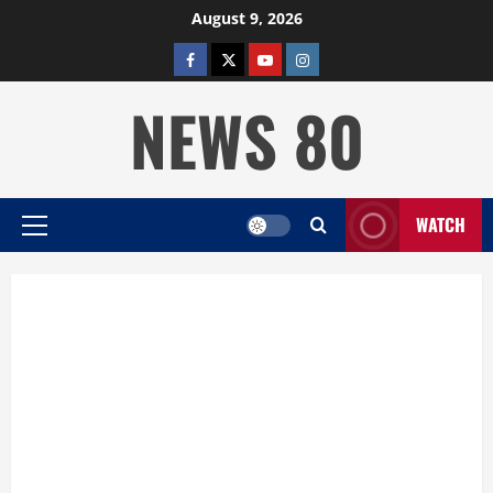
Skip
August 9, 2026
to
facebook
twitter
YOUTUBE
instagram
content
NEWS 80
WATCH
Primary
Menu