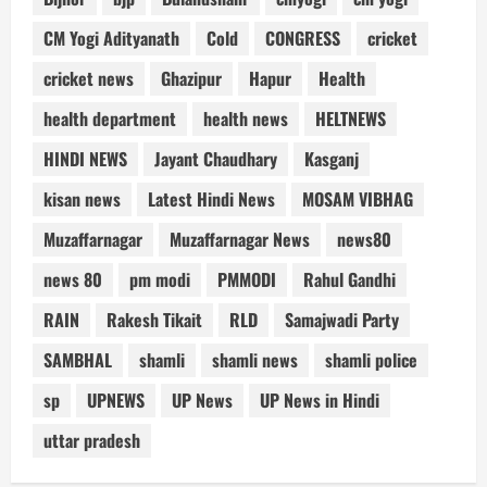
CM Yogi Adityanath
Cold
CONGRESS
cricket
cricket news
Ghazipur
Hapur
Health
health department
health news
HELTNEWS
HINDI NEWS
Jayant Chaudhary
Kasganj
kisan news
Latest Hindi News
MOSAM VIBHAG
Muzaffarnagar
Muzaffarnagar News
news80
news 80
pm modi
PMMODI
Rahul Gandhi
RAIN
Rakesh Tikait
RLD
Samajwadi Party
SAMBHAL
shamli
shamli news
shamli police
sp
UPNEWS
UP News
UP News in Hindi
uttar pradesh