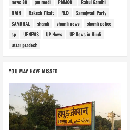
news 80
pm modi
PMMODI
Rahul Gandhi
RAIN
Rakesh Tikait
RLD
Samajwadi Party
SAMBHAL
shamli
shamli news
shamli police
sp
UPNEWS
UP News
UP News in Hindi
uttar pradesh
YOU MAY HAVE MISSED