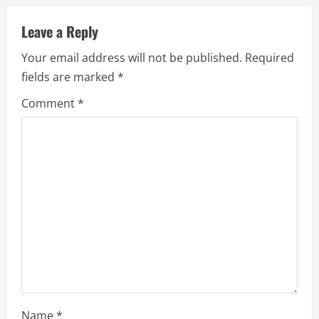
u
Leave a Reply
e
Your email address will not be published.
Required
R
fields are marked
*
e
Comment
*
a
d
i
n
g
Name
*