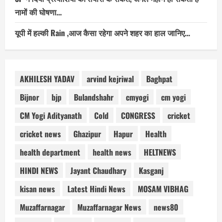
नामों की घोषणा…
यूपी में हल्की Rain ,आज कैसा रहेगा अपने शहर का हाल जानिए…
AKHILESH YADAV
arvind kejriwal
Baghpat
Bijnor
bjp
Bulandshahr
cmyogi
cm yogi
CM Yogi Adityanath
Cold
CONGRESS
cricket
cricket news
Ghazipur
Hapur
Health
health department
health news
HELTNEWS
HINDI NEWS
Jayant Chaudhary
Kasganj
kisan news
Latest Hindi News
MOSAM VIBHAG
Muzaffarnagar
Muzaffarnagar News
news80