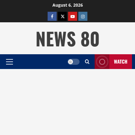
Skip
August 6, 2026
to
facebook
twitter
YOUTUBE
instagram
content
NEWS 80
WATCH
Primary
Menu