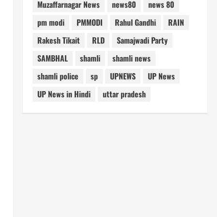
Muzaffarnagar News
news80
news 80
pm modi
PMMODI
Rahul Gandhi
RAIN
Rakesh Tikait
RLD
Samajwadi Party
SAMBHAL
shamli
shamli news
shamli police
sp
UPNEWS
UP News
UP News in Hindi
uttar pradesh