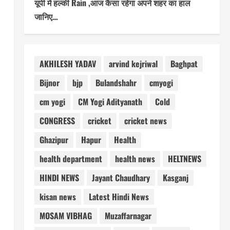
यूपी में हल्की Rain ,आज कैसा रहेगा अपने शहर का हाल
जानिए…
AKHILESH YADAV
arvind kejriwal
Baghpat
Bijnor
bjp
Bulandshahr
cmyogi
cm yogi
CM Yogi Adityanath
Cold
CONGRESS
cricket
cricket news
Ghazipur
Hapur
Health
health department
health news
HELTNEWS
HINDI NEWS
Jayant Chaudhary
Kasganj
kisan news
Latest Hindi News
MOSAM VIBHAG
Muzaffarnagar