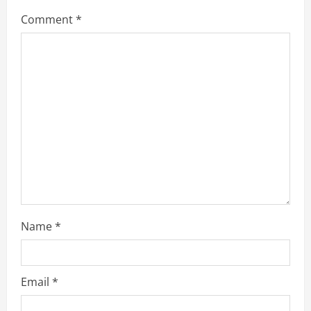
e
Comment
*
a
d
i
n
g
Name
*
Email
*