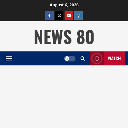
Skip
August 6, 2026
to
facebook
twitter
YOUTUBE
instagram
content
NEWS 80
WATCH
Primary
Menu