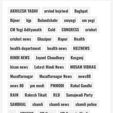
AKHILESH YADAV
arvind kejriwal
Baghpat
Bijnor
bjp
Bulandshahr
cmyogi
cm yogi
CM Yogi Adityanath
Cold
CONGRESS
cricket
cricket news
Ghazipur
Hapur
Health
health department
health news
HELTNEWS
HINDI NEWS
Jayant Chaudhary
Kasganj
kisan news
Latest Hindi News
MOSAM VIBHAG
Muzaffarnagar
Muzaffarnagar News
news80
news 80
pm modi
PMMODI
Rahul Gandhi
RAIN
Rakesh Tikait
RLD
Samajwadi Party
SAMBHAL
shamli
shamli news
shamli police