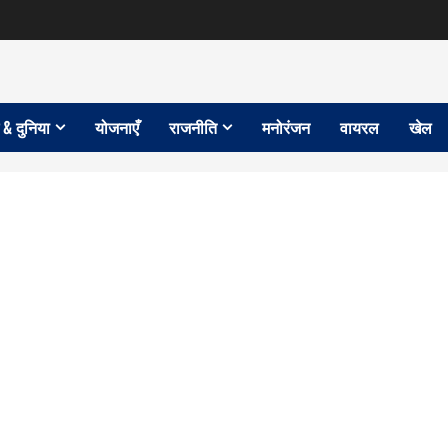
 & दुनिया
योजनाएँ
राजनीति
मनोरंजन
वायरल
खेल