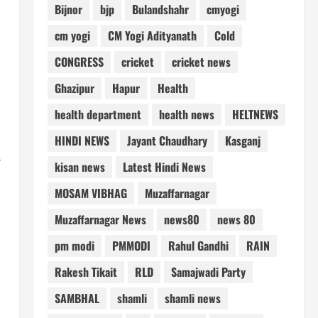
Bijnor
bjp
Bulandshahr
cmyogi
cm yogi
CM Yogi Adityanath
Cold
CONGRESS
cricket
cricket news
Ghazipur
Hapur
Health
health department
health news
HELTNEWS
HINDI NEWS
Jayant Chaudhary
Kasganj
kisan news
Latest Hindi News
MOSAM VIBHAG
Muzaffarnagar
Muzaffarnagar News
news80
news 80
pm modi
PMMODI
Rahul Gandhi
RAIN
Rakesh Tikait
RLD
Samajwadi Party
SAMBHAL
shamli
shamli news