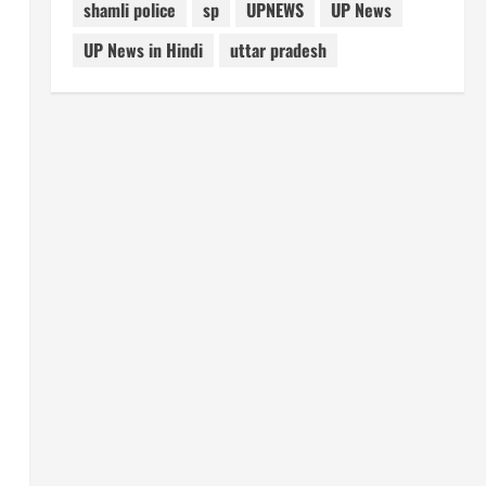
shamli police
sp
UPNEWS
UP News
UP News in Hindi
uttar pradesh