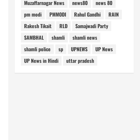
Muzaffarnagar News
news80
news 80
pm modi
PMMODI
Rahul Gandhi
RAIN
Rakesh Tikait
RLD
Samajwadi Party
SAMBHAL
shamli
shamli news
shamli police
sp
UPNEWS
UP News
UP News in Hindi
uttar pradesh