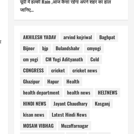
यूपी में हल्की Rain ,आज कैसा रहेगा अपने शहर का हाल
जानिए…
AKHILESH YADAV
arvind kejriwal
Baghpat
म
Bijnor
bjp
Bulandshahr
cmyogi
cm yogi
CM Yogi Adityanath
Cold
CONGRESS
cricket
cricket news
Ghazipur
Hapur
Health
health department
health news
HELTNEWS
HINDI NEWS
Jayant Chaudhary
Kasganj
kisan news
Latest Hindi News
MOSAM VIBHAG
Muzaffarnagar