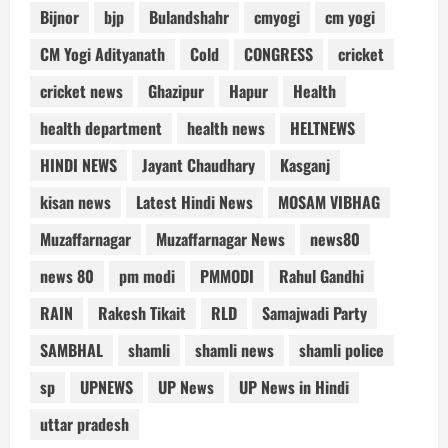
Bijnor
bjp
Bulandshahr
cmyogi
cm yogi
CM Yogi Adityanath
Cold
CONGRESS
cricket
cricket news
Ghazipur
Hapur
Health
health department
health news
HELTNEWS
HINDI NEWS
Jayant Chaudhary
Kasganj
kisan news
Latest Hindi News
MOSAM VIBHAG
Muzaffarnagar
Muzaffarnagar News
news80
news 80
pm modi
PMMODI
Rahul Gandhi
RAIN
Rakesh Tikait
RLD
Samajwadi Party
SAMBHAL
shamli
shamli news
shamli police
sp
UPNEWS
UP News
UP News in Hindi
uttar pradesh