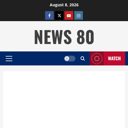
Skip
August 8, 2026
to
facebook
twitter
YOUTUBE
instagram
content
NEWS 80
WATCH
Primary
Menu