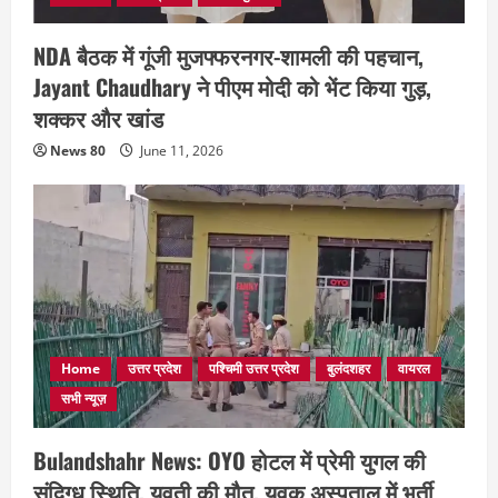
NDA बैठक में गूंजी मुजफ्फरनगर-शामली की पहचान,
Jayant Chaudhary ने पीएम मोदी को भेंट किया गुड़,
शक्कर और खांड
News 80
June 11, 2026
Home
उत्तर प्रदेश
पश्चिमी उत्तर प्रदेश
बुलंदशहर
वायरल
सभी न्यूज़
Bulandshahr News: OYO होटल में प्रेमी युगल की
संदिग्ध स्थिति, युवती की मौत, युवक अस्पताल में भर्ती