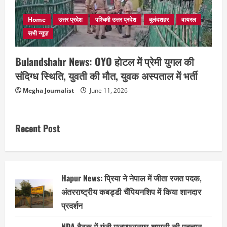
Home
उत्तर प्रदेश
पश्चिमी उत्तर प्रदेश
बुलंदशहर
वायरल
सभी न्यूज़
Bulandshahr News: OYO होटल में प्रेमी युगल की
संदिग्ध स्थिति, युवती की मौत, युवक अस्पताल में भर्ती
Megha Journalist
June 11, 2026
Recent Post
Hapur News: प्रिया ने नेपाल में जीता रजत पदक,
अंतरराष्ट्रीय कबड्डी चैंपियनशिप में किया शानदार
प्रदर्शन
NDA बैठक में गूंजी मुजफ्फरनगर-शामली की पहचान,