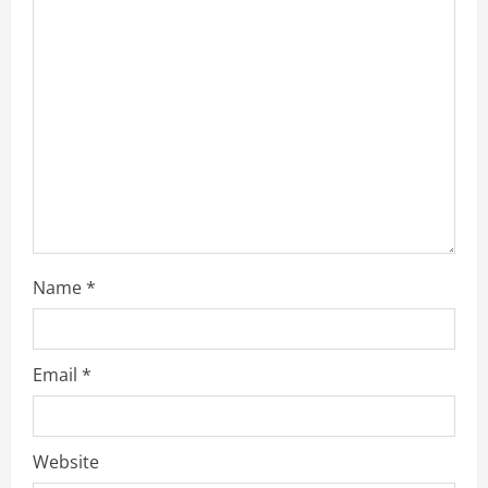
a
d
i
n
g
Name
*
Email
*
Website