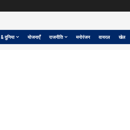
 & दुनिया
योजनाएँ
राजनीति
मनोरंजन
वायरल
खेल