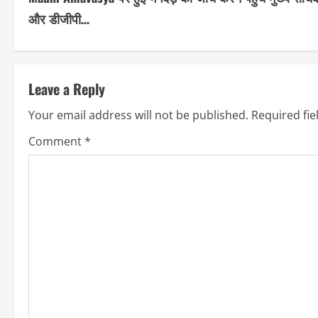
o
और डीजीपी…
n
t
Leave a Reply
i
Your email address will not be published.
Required fi
n
Comment
*
u
e
R
e
a
d