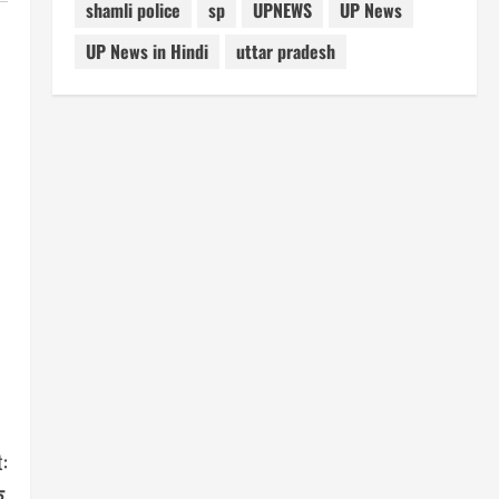
shamli police
sp
UPNEWS
UP News
UP News in Hindi
uttar pradesh
:
े,