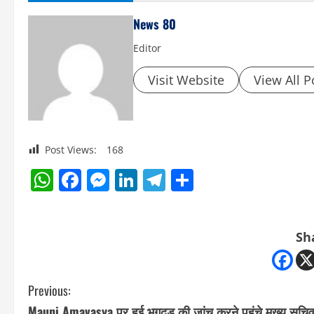
News 80
Editor
Visit Website
View All P
Post Views:
168
WhatsApp
Facebook
Messenger
LinkedIn
Telegram
Share
Sh
C
Previous:
Mauni Amavasya पर हुई भगदड़ की जांच करने पहुंचे मुख्य सचि