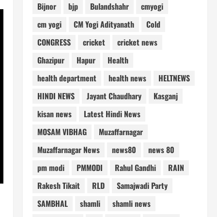
Bijnor
bjp
Bulandshahr
cmyogi
cm yogi
CM Yogi Adityanath
Cold
CONGRESS
cricket
cricket news
Ghazipur
Hapur
Health
health department
health news
HELTNEWS
HINDI NEWS
Jayant Chaudhary
Kasganj
kisan news
Latest Hindi News
MOSAM VIBHAG
Muzaffarnagar
Muzaffarnagar News
news80
news 80
pm modi
PMMODI
Rahul Gandhi
RAIN
Rakesh Tikait
RLD
Samajwadi Party
SAMBHAL
shamli
shamli news