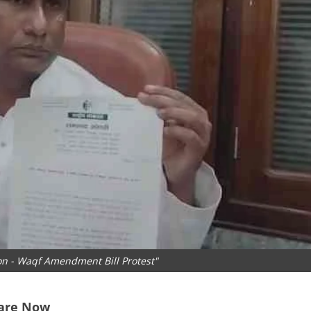
n - Waqf Amendment Bill Protest"
are Now