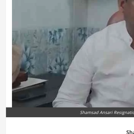
Shamsad Ansari Resignatio
Sh