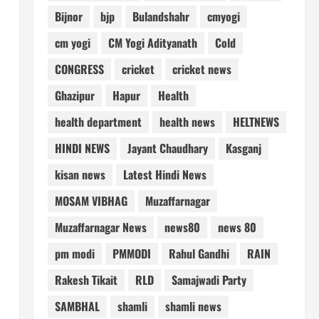
Bijnor
bjp
Bulandshahr
cmyogi
cm yogi
CM Yogi Adityanath
Cold
CONGRESS
cricket
cricket news
Ghazipur
Hapur
Health
health department
health news
HELTNEWS
HINDI NEWS
Jayant Chaudhary
Kasganj
kisan news
Latest Hindi News
MOSAM VIBHAG
Muzaffarnagar
Muzaffarnagar News
news80
news 80
pm modi
PMMODI
Rahul Gandhi
RAIN
Rakesh Tikait
RLD
Samajwadi Party
SAMBHAL
shamli
shamli news