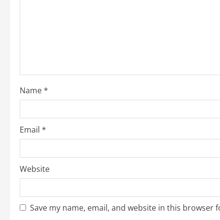
e
a
d
i
Name
*
n
g
Email
*
Website
Save my name, email, and website in this browser f