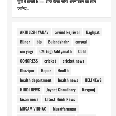
यूपी में हल्की Rain ,आज कैसा रहेगा अपने शहर का हाल
जानिए…
AKHILESH YADAV
arvind kejriwal
Baghpat
Bijnor
bjp
Bulandshahr
cmyogi
cm yogi
CM Yogi Adityanath
Cold
CONGRESS
cricket
cricket news
Ghazipur
Hapur
Health
health department
health news
HELTNEWS
HINDI NEWS
Jayant Chaudhary
Kasganj
kisan news
Latest Hindi News
MOSAM VIBHAG
Muzaffarnagar