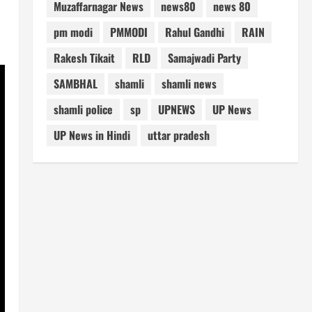
Muzaffarnagar News
news80
news 80
pm modi
PMMODI
Rahul Gandhi
RAIN
Rakesh Tikait
RLD
Samajwadi Party
SAMBHAL
shamli
shamli news
shamli police
sp
UPNEWS
UP News
UP News in Hindi
uttar pradesh