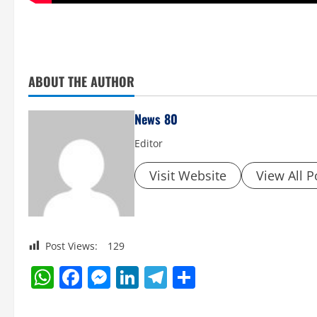
ABOUT THE AUTHOR
News 80
Editor
Visit Website
View All P
Post Views:
129
WhatsApp
Facebook
Messenger
LinkedIn
Telegram
Share