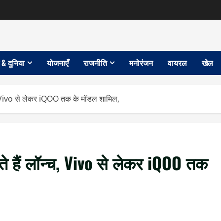
 & दुनिया
योजनाएँ
राजनीति
मनोरंजन
वायरल
खेल
, Vivo से लेकर iQOO तक के मॉडल शामिल,
 हैं लॉन्च, Vivo से लेकर iQOO तक