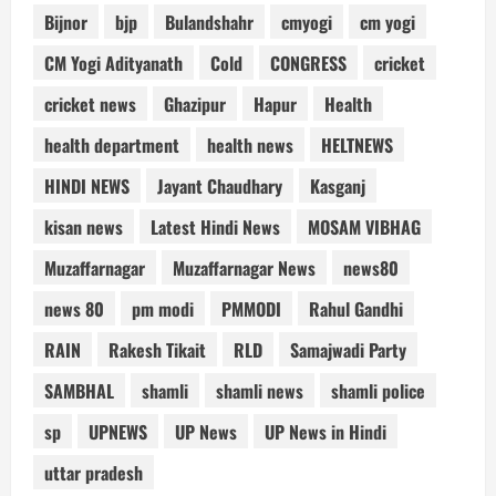
Bijnor
bjp
Bulandshahr
cmyogi
cm yogi
CM Yogi Adityanath
Cold
CONGRESS
cricket
cricket news
Ghazipur
Hapur
Health
health department
health news
HELTNEWS
HINDI NEWS
Jayant Chaudhary
Kasganj
kisan news
Latest Hindi News
MOSAM VIBHAG
Muzaffarnagar
Muzaffarnagar News
news80
news 80
pm modi
PMMODI
Rahul Gandhi
RAIN
Rakesh Tikait
RLD
Samajwadi Party
SAMBHAL
shamli
shamli news
shamli police
sp
UPNEWS
UP News
UP News in Hindi
uttar pradesh