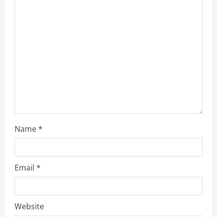
a
d
i
n
g
Name
*
Email
*
Website