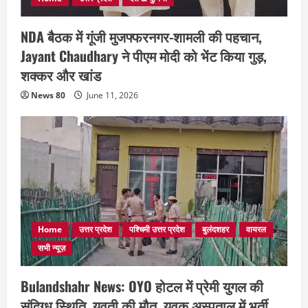
NDA बैठक में गूंजी मुजफ्फरनगर-शामली की पहचान,
Jayant Chaudhary ने पीएम मोदी को भेंट किया गुड़,
शक्कर और खांड
News 80
June 11, 2026
Home
उत्तर प्रदेश
पश्चिमी उत्तर प्रदेश
बुलंदशहर
वायरल
सभी न्यूज़
Bulandshahr News: OYO होटल में प्रेमी युगल की
संदिग्ध स्थिति, युवती की मौत, युवक अस्पताल में भर्ती