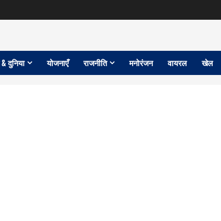
 & दुनिया
योजनाएँ
राजनीति
मनोरंजन
वायरल
खेल