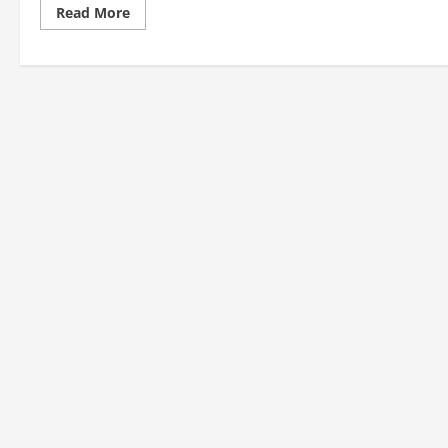
Read
Read More
more
about
Virat
Kohli
की
मसालेदार
बात
सुनकर,
ऑस्‍ट्रेलियाई
प्रधानमंत्री
खिलखिला
उठे…