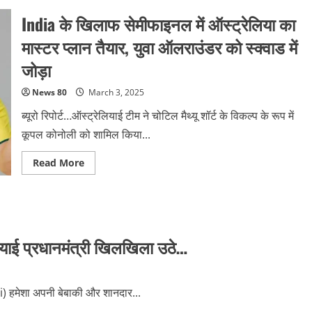
होने
India के खिलाफ सेमीफाइनल में ऑस्‍ट्रेलिया का
वाले
सेमीफाइनल
में
मास्‍टर प्‍लान तैयार, युवा ऑलराउंडर को स्‍क्‍वाड में
India
को
जोड़ा
दूर
करना
होगा
News 80
March 3, 2025
‘हेडेक’,
गेंदबाजों
ब्यूरो रिपोर्ट…ऑस्‍ट्रेलियाई टीम ने चोटिल मैथ्‍यू शॉर्ट के विकल्‍प के रूप में
पर
बड़ी
कूपल कोनोली को शामिल किया...
जिम्मेदारी
Read
Read More
more
about
India
के
खिलाफ
सेमीफाइनल
में
ऑस्‍ट्रेलिया
ियाई प्रधानमंत्री खिलखिला उठे…
का
मास्‍टर
प्‍लान
तैयार,
युवा
li) हमेशा अपनी बेबाकी और शानदार...
ऑलराउंडर
को