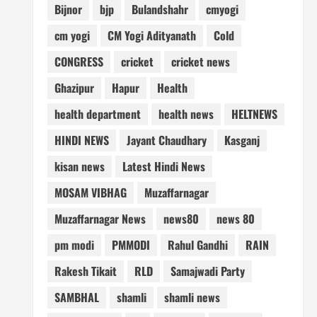
Bijnor
bjp
Bulandshahr
cmyogi
cm yogi
CM Yogi Adityanath
Cold
CONGRESS
cricket
cricket news
Ghazipur
Hapur
Health
health department
health news
HELTNEWS
HINDI NEWS
Jayant Chaudhary
Kasganj
kisan news
Latest Hindi News
MOSAM VIBHAG
Muzaffarnagar
Muzaffarnagar News
news80
news 80
pm modi
PMMODI
Rahul Gandhi
RAIN
Rakesh Tikait
RLD
Samajwadi Party
SAMBHAL
shamli
shamli news