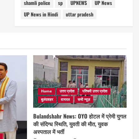
shamli police
sp
UPNEWS
UP News
UP News in Hindi
uttar pradesh
Home
उत्तर प्रदेश
पश्चिमी उत्तर प्रदेश
बुलंदशहर
वायरल
सभी न्यूज़
Bulandshahr News: OYO होटल में प्रेमी युगल
की संदिग्ध स्थिति, युवती की मौत, युवक
अस्पताल में भर्ती