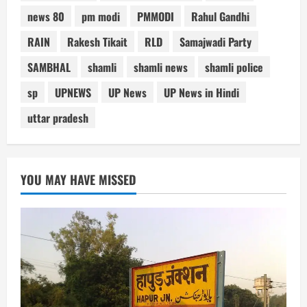
news 80
pm modi
PMMODI
Rahul Gandhi
RAIN
Rakesh Tikait
RLD
Samajwadi Party
SAMBHAL
shamli
shamli news
shamli police
sp
UPNEWS
UP News
UP News in Hindi
uttar pradesh
YOU MAY HAVE MISSED