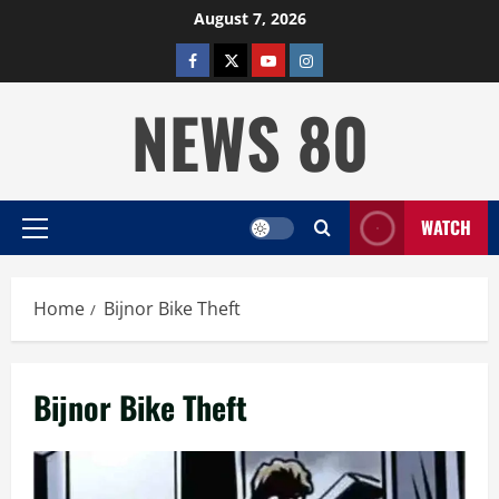
Skip
August 7, 2026
to
facebook
twitter
YOUTUBE
instagram
content
NEWS 80
WATCH
Primary
Menu
Home
Bijnor Bike Theft
Bijnor Bike Theft