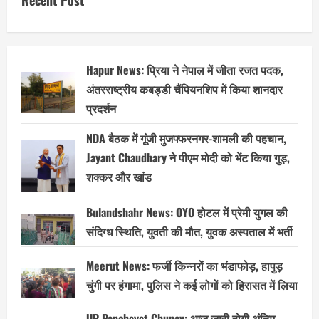
Recent Post
बढ़ती
वारदातों
से
लोग
परेशान,
पुलिस
नाकाम
Hapur News: प्रिया ने नेपाल में जीता रजत पदक,
अंतरराष्ट्रीय कबड्डी चैंपियनशिप में किया शानदार
प्रदर्शन
NDA बैठक में गूंजी मुजफ्फरनगर-शामली की पहचान,
Jayant Chaudhary ने पीएम मोदी को भेंट किया गुड़,
शक्कर और खांड
Bulandshahr News: OYO होटल में प्रेमी युगल की
संदिग्ध स्थिति, युवती की मौत, युवक अस्पताल में भर्ती
Meerut News: फर्जी किन्नरों का भंडाफोड़, हापुड़
चुंगी पर हंगामा, पुलिस ने कई लोगों को हिरासत में लिया
UP Panchayat Chunav: आज जारी होगी अंतिम