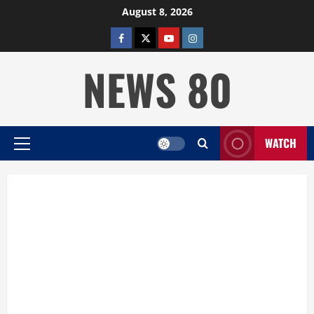
Skip
August 8, 2026
to
facebook
twitter
YOUTUBE
instagram
content
NEWS 80
WATCH
Primary
Menu