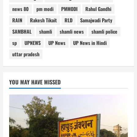
news 80
pm modi
PMMODI
Rahul Gandhi
RAIN
Rakesh Tikait
RLD
Samajwadi Party
SAMBHAL
shamli
shamli news
shamli police
sp
UPNEWS
UP News
UP News in Hindi
uttar pradesh
YOU MAY HAVE MISSED