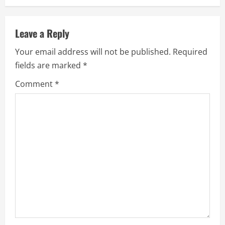
n
u
Leave a Reply
e
Your email address will not be published.
Required
R
fields are marked
*
e
Comment
*
a
d
i
n
g