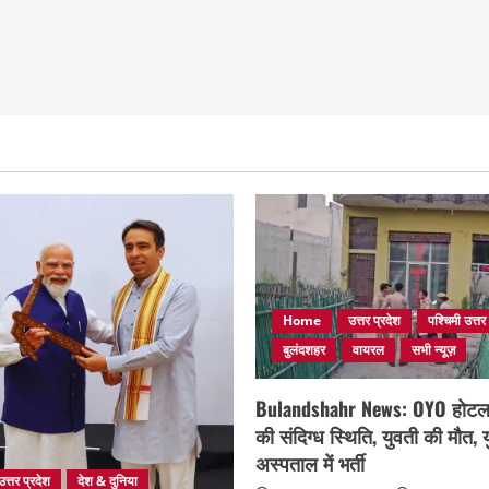
Home
उत्तर प्रदेश
पश्चिमी उत्तर
बुलंदशहर
वायरल
सभी न्यूज़
Bulandshahr News: OYO होटल मे
की संदिग्ध स्थिति, युवती की मौत,
अस्पताल में भर्ती
उत्तर प्रदेश
देश & दुनिया