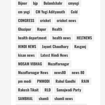
Bijnor
bjp
Bulandshahr
cmyogi
cm yogi
CM Yogi Adityanath
Cold
CONGRESS
cricket
cricket news
Ghazipur
Hapur
Health
health department
health news
HELTNEWS
HINDI NEWS
Jayant Chaudhary
Kasganj
kisan news
Latest Hindi News
MOSAM VIBHAG
Muzaffarnagar
Muzaffarnagar News
news80
news 80
pm modi
PMMODI
Rahul Gandhi
RAIN
Rakesh Tikait
RLD
Samajwadi Party
SAMBHAL
shamli
shamli news