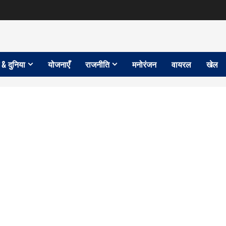
 & दुनिया
योजनाएँ
राजनीति
मनोरंजन
वायरल
खेल