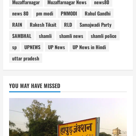
Muzaffarnagar
Muzaffarnagar News
news80
news 80
pm modi
PMMODI
Rahul Gandhi
RAIN
Rakesh Tikait
RLD
Samajwadi Party
SAMBHAL
shamli
shamli news
shamli police
sp
UPNEWS
UP News
UP News in Hindi
uttar pradesh
YOU MAY HAVE MISSED