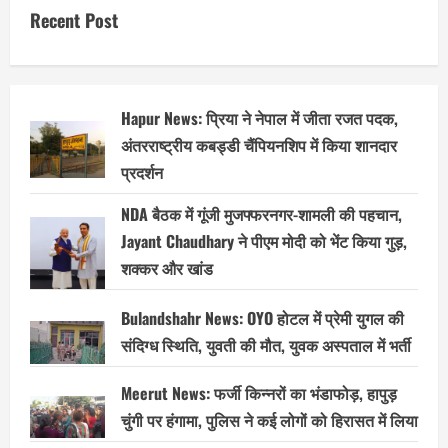
पर
Recent Post
जीत
प्रतिशत
के
मामले
में
सबसे
आगे
Hapur News: प्रिया ने नेपाल में जीता रजत पदक,
हैं
,
अंतरराष्ट्रीय कबड्डी चैंपियनशिप में किया शानदार
2018
से
प्रदर्शन
राहुल
ने
बनाए
NDA बैठक में गूंजी मुजफ्फरनगर-शामली की पहचान,
हैं
सर्वाधिक
Jayant Chaudhary ने पीएम मोदी को भेंट किया गुड़,
रन
शक्कर और खांड
Bulandshahr News: OYO होटल में प्रेमी युगल की
संदिग्ध स्थिति, युवती की मौत, युवक अस्पताल में भर्ती
Meerut News: फर्जी किन्नरों का भंडाफोड़, हापुड़
चुंगी पर हंगामा, पुलिस ने कई लोगों को हिरासत में लिया