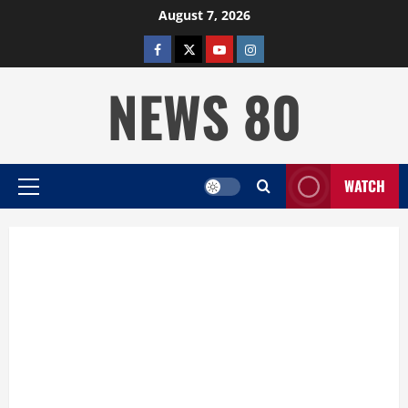
Skip
August 7, 2026
to
facebook
twitter
YOUTUBE
instagram
content
NEWS 80
WATCH
Primary
Menu