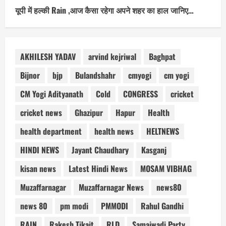
यूपी में हल्की Rain ,आज कैसा रहेगा अपने शहर का हाल जानिए…
AKHILESH YADAV
arvind kejriwal
Baghpat
Bijnor
bjp
Bulandshahr
cmyogi
cm yogi
CM Yogi Adityanath
Cold
CONGRESS
cricket
cricket news
Ghazipur
Hapur
Health
health department
health news
HELTNEWS
HINDI NEWS
Jayant Chaudhary
Kasganj
kisan news
Latest Hindi News
MOSAM VIBHAG
Muzaffarnagar
Muzaffarnagar News
news80
news 80
pm modi
PMMODI
Rahul Gandhi
RAIN
Rakesh Tikait
RLD
Samajwadi Party