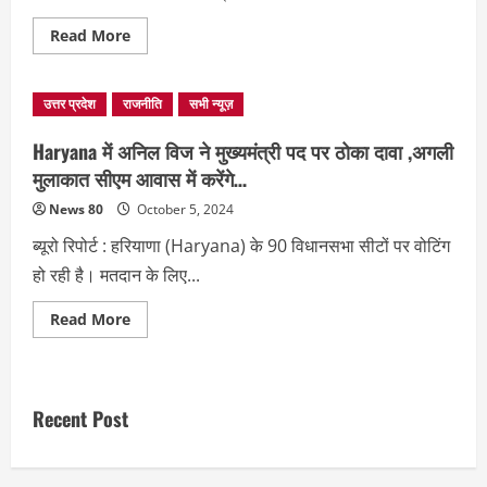
मामला…
Read
Read More
more
about
Haryana
में
उत्तर प्रदेश
राजनीति
सभी न्यूज़
शपथ
ग्रहण
समारोह
Haryana में अनिल विज ने मुख्यमंत्री पद पर ठोका दावा ,अगली
की
बदली
मुलाकात सीएम आवास में करेंगे…
तारीख,
अब
News 80
October 5, 2024
इस
दिन
ब्यूरो रिपोर्ट : हरियाणा (Haryana) के 90 विधानसभा सीटों पर वोटिंग
शपथ
लेंगे
हो रही है। मतदान के लिए...
नायब
सैनी…
Read
Read More
more
about
Haryana
में
अनिल
विज
Recent Post
ने
मुख्यमंत्री
पद
पर
ठोका