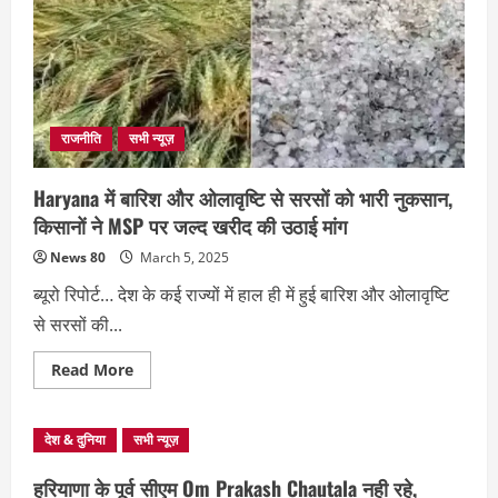
राजनीति
सभी न्यूज़
Haryana में बारिश और ओलावृष्टि से सरसों को भारी नुकसान,
किसानों ने MSP पर जल्द खरीद की उठाई मांग
News 80
March 5, 2025
ब्यूरो रिपोर्ट… देश के कई राज्यों में हाल ही में हुई बारिश और ओलावृष्टि
से सरसों की...
Read
Read More
more
about
Haryana
में
देश & दुनिया
सभी न्यूज़
बारिश
और
ओलावृष्टि
हरियाणा के पूर्व सीएम Om Prakash Chautala नही रहे,
से