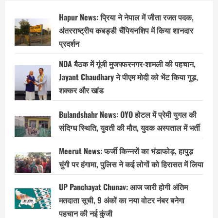
दावा
,अगली
Hapur News: प्रिया ने नेपाल में जीता रजत पदक,
मुलाकात
सीएम
अंतरराष्ट्रीय कबड्डी चैंपियनशिप में किया शानदार
आवास
में
प्रदर्शन
करेंगे…
NDA बैठक में गूंजी मुजफ्फरनगर-शामली की पहचान,
Jayant Chaudhary ने पीएम मोदी को भेंट किया गुड़,
शक्कर और खांड
Bulandshahr News: OYO होटल में प्रेमी युगल की
संदिग्ध स्थिति, युवती की मौत, युवक अस्पताल में भर्ती
Meerut News: फर्जी किन्नरों का भंडाफोड़, हापुड़
चुंगी पर हंगामा, पुलिस ने कई लोगों को हिरासत में लिया
UP Panchayat Chunav: आज जारी होगी अंतिम
मतदाता सूची, 9 अंकों का नया वोटर नंबर बनेगा
पहचान की नई कुंजी