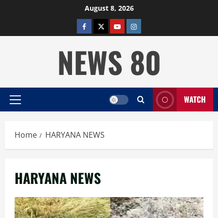
Skip
August 8, 2026
to
facebook
twitter
YOUTUBE
instagram
content
NEWS 80
WATCH
Primary
Menu
Home
HARYANA NEWS
HARYANA NEWS