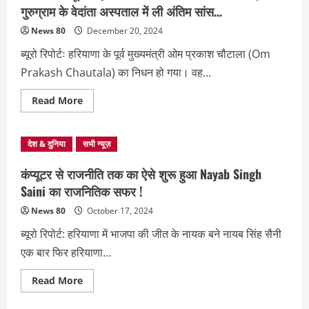
सरसों
गुरुग्राम के वेदांता अस्पताल में ली अंतिम सांस…
को
भारी
News 80
December 20, 2024
नुकसान,
किसानों
ब्यूरो रिपोर्टः हरियाणा के पूर्व मुख्यमंत्री ओम प्रकाश चौटाला (Om
ने
MSP
Prakash Chautala) का निधन हो गया। वह...
पर
जल्द
खरीद
Read
Read More
की
more
उठाई
about
मांग
हरियाणा
के
देश & दुनिया
सभी न्यूज़
पूर्व
सीएम
Om
कंप्यूटर से राजनीति तक का ऐसे शुरू हुआ Nayab Singh
Prakash
Chautala
Saini का राजनितिक सफर !
नही
रहे,
News 80
October 17, 2024
गुरुग्राम
के
ब्यूरो रिपोर्ट: हरियाणा में भाजपा की जीत के नायक बने नायब सिंह सैनी
वेदांता
अस्पताल
एक बार फिर हरियाणा...
में
ली
अंतिम
Read
Read More
सांस…
more
about
कंप्यूटर