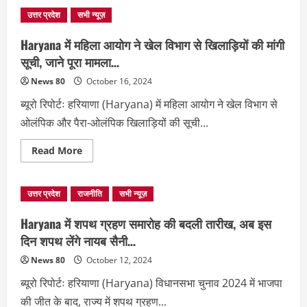
से
उत्तर प्रदेश
सभी न्यूज़
राजनीति
तक
का
Haryana में महिला आयोग ने खेल विभाग से खिलाड़ियों की मांगी
ऐसे
शुरू
सूची, जाने पूरा मामला…
हुआ
Nayab
News 80
October 16, 2024
Singh
Saini
ब्यूरो रिपोर्टः हरियाणा (Haryana) में महिला आयोग ने खेल विभाग से
का
राजनितिक
ओलंपिक और पैरा-ओलंपिक खिलाड़ियों की सूची...
सफर
!
Read
Read More
more
about
Haryana
में
उत्तर प्रदेश
राजनीति
सभी न्यूज़
महिला
आयोग
ने
Haryana में शपथ ग्रहण समारोह की बदली तारीख, अब इस
खेल
विभाग
दिन शपथ लेंगे नायब सैनी…
से
खिलाड़ियों
News 80
October 12, 2024
की
मांगी
ब्यूरो रिपोर्टः हरियाणा (Haryana) विधानसभा चुनाव 2024 में भाजपा
सूची,
जाने
की जीत के बाद, राज्य में शपथ ग्रहण...
पूरा