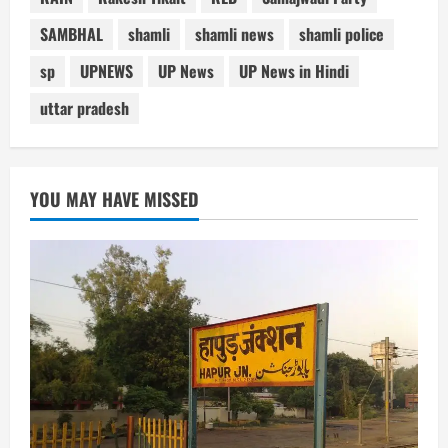
SAMBHAL
shamli
shamli news
shamli police
sp
UPNEWS
UP News
UP News in Hindi
uttar pradesh
YOU MAY HAVE MISSED