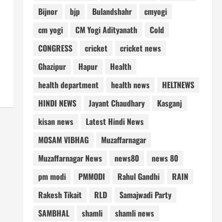
Bijnor
bjp
Bulandshahr
cmyogi
cm yogi
CM Yogi Adityanath
Cold
CONGRESS
cricket
cricket news
Ghazipur
Hapur
Health
health department
health news
HELTNEWS
HINDI NEWS
Jayant Chaudhary
Kasganj
kisan news
Latest Hindi News
MOSAM VIBHAG
Muzaffarnagar
Muzaffarnagar News
news80
news 80
pm modi
PMMODI
Rahul Gandhi
RAIN
Rakesh Tikait
RLD
Samajwadi Party
SAMBHAL
shamli
shamli news