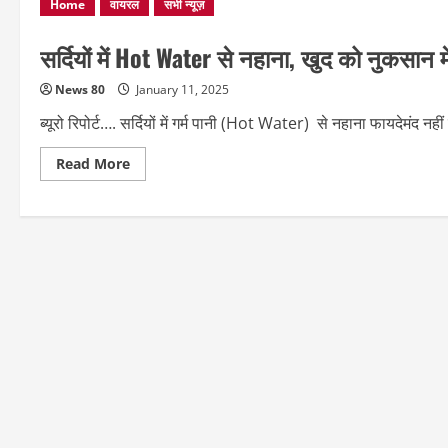
Home
वायरल
की
सभी न्यूज़
कमी
से
झड़ते
सर्दियों में Hot Water से नहाना, खुद को नुकसान 
हैं
बाल,
News 80
January 11, 2025
ब्यूरो रिपोर्ट…. सर्दियों में गर्म पानी (Hot Water) से नहाना फायदेमंद 
Read
Read More
more
about
सर्दियों
में
Hot
Water
से
नहाना,
खुद
को
नुकसान
में
डाल
रहे
आप-
जानिए
कैसे