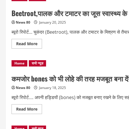
ये
5
फायदे
Beetroot,पालक और टमाटर का जूस स्वास्थ्य के ल
देंगी
,
News 80
January 20, 2025
ब्यूरो रिपोर्ट… चुकंदर (Beetroot), पालक और टमाटर के मिश्रण से तैयार ज
Read
Read More
more
about
Beetroot,पालक
और
Home
सभी न्यूज़
टमाटर
का
जूस
स्वास्थ्य
कमजोर bones को भी लोहे की तरह मजबूत बना देंग
के
लिए
हेल्दी,
News 80
January 18, 2025
इन
समस्याओं
ब्यूरो रिपोर्ट…. अपनी हड्डियों (bones) को मजबूत बनाए रखने के लिए सह
से
राहत…
Read
Read More
more
about
कमजोर
bones
Home
सभी न्यूज़
को