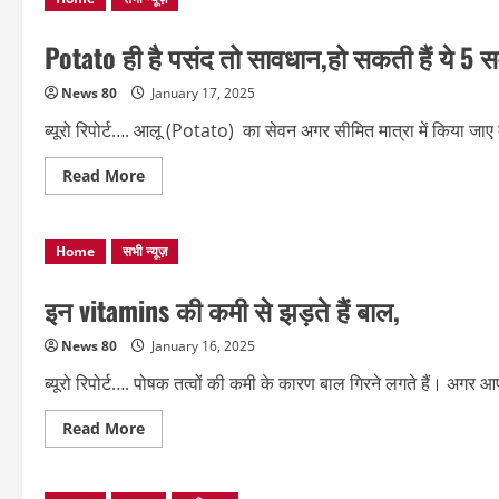
भी
लोहे
की
Potato ही है पसंद तो सावधान,हो सकती हैं ये 5 सम
तरह
मजबूत
बना
News 80
January 17, 2025
देंगे
ये
ब्यूरो रिपोर्ट…. आलू (Potato) का सेवन अगर सीमित मात्रा में किया जाए 
5
फूड्स
Read
Read More
more
about
Potato
ही
Home
सभी न्यूज़
है
पसंद
तो
सावधान,हो
इन vitamins की कमी से झड़ते हैं बाल,
सकती
हैं
ये
News 80
January 16, 2025
5
समस्याएं
ब्यूरो रिपोर्ट…. पोषक तत्‍वों की कमी के कारण बाल ग‍िरने लगते हैं। अगर आप
Read
Read More
more
about
इन
vitamins