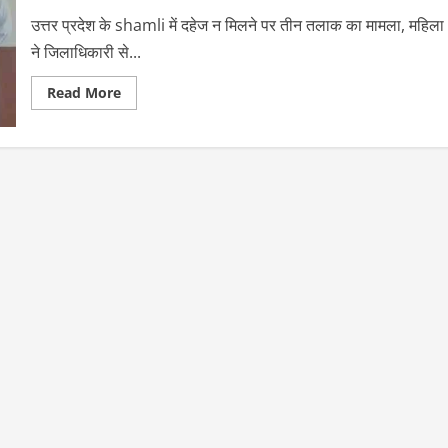
उत्तर प्रदेश के shamli में दहेज न मिलने पर तीन तलाक का मामला, महिला
ने जिलाधिकारी से...
Read
Read More
more
about
उत्तर
प्रदेश
के
shamli
में
दहेज
न
मिलने
पर
तीन
तलाक
का
मामला