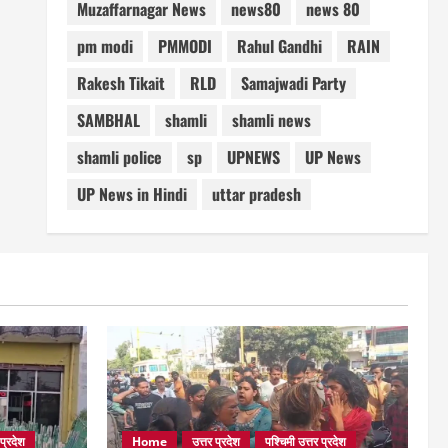
Muzaffarnagar News
news80
news 80
pm modi
PMMODI
Rahul Gandhi
RAIN
Rakesh Tikait
RLD
Samajwadi Party
SAMBHAL
shamli
shamli news
shamli police
sp
UPNEWS
UP News
UP News in Hindi
uttar pradesh
 प्रदेश
Home
उत्तर प्रदेश
पश्चिमी उत्तर प्रदेश