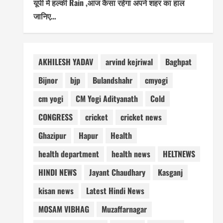
यूपी में हल्की Rain ,आज कैसा रहेगा अपने शहर का हाल
जानिए…
AKHILESH YADAV
arvind kejriwal
Baghpat
Bijnor
bjp
Bulandshahr
cmyogi
cm yogi
CM Yogi Adityanath
Cold
CONGRESS
cricket
cricket news
Ghazipur
Hapur
Health
health department
health news
HELTNEWS
HINDI NEWS
Jayant Chaudhary
Kasganj
kisan news
Latest Hindi News
MOSAM VIBHAG
Muzaffarnagar