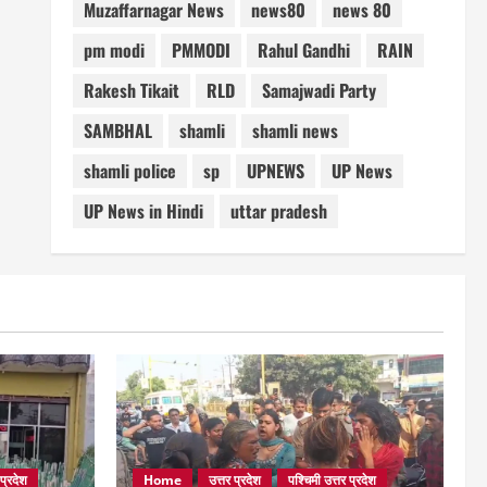
Muzaffarnagar News
news80
news 80
pm modi
PMMODI
Rahul Gandhi
RAIN
Rakesh Tikait
RLD
Samajwadi Party
SAMBHAL
shamli
shamli news
shamli police
sp
UPNEWS
UP News
UP News in Hindi
uttar pradesh
 प्रदेश
Home
उत्तर प्रदेश
पश्चिमी उत्तर प्रदेश