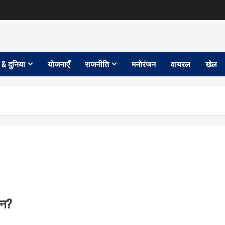
 & दुनिया
योजनाएँ
राजनीति
मनोरंजन
वायरल
खेल
धन?