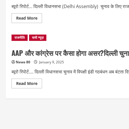
ब्यूरो रिपोर्ट… दिल्ली विधानसभा (Delhi Assembly) चुनाव के लिए राजनी
Read
Read More
more
about
Delhi
Assembly
राजनीति
सभी न्यूज़
चुनाव
में
कांग्रेस
vs
AAP और कांग्रेस पर कैसा होगा असर?दिल्ली चुनाव 
इंडी
गठबंधन?
News 80
January 9, 2025
ब्यूरो रिपोर्ट…. दिल्ली विधानसभा चुनाव में विपक्षी इंडी गठबंधन अब बंटत
Read
Read More
more
about
AAP
और
कांग्रेस
पर
कैसा
होगा
असर?
दिल्ली
चुनाव