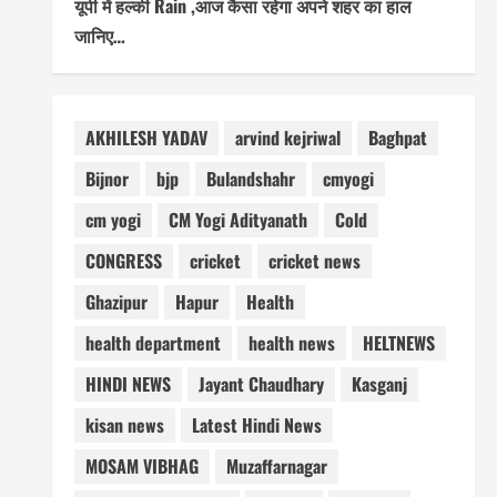
यूपी में हल्की Rain ,आज कैसा रहेगा अपने शहर का हाल
जानिए…
AKHILESH YADAV
arvind kejriwal
Baghpat
Bijnor
bjp
Bulandshahr
cmyogi
cm yogi
CM Yogi Adityanath
Cold
CONGRESS
cricket
cricket news
Ghazipur
Hapur
Health
health department
health news
HELTNEWS
HINDI NEWS
Jayant Chaudhary
Kasganj
kisan news
Latest Hindi News
MOSAM VIBHAG
Muzaffarnagar