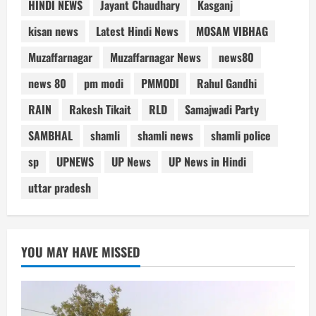
HINDI NEWS
Jayant Chaudhary
Kasganj
kisan news
Latest Hindi News
MOSAM VIBHAG
Muzaffarnagar
Muzaffarnagar News
news80
news 80
pm modi
PMMODI
Rahul Gandhi
RAIN
Rakesh Tikait
RLD
Samajwadi Party
SAMBHAL
shamli
shamli news
shamli police
sp
UPNEWS
UP News
UP News in Hindi
uttar pradesh
YOU MAY HAVE MISSED