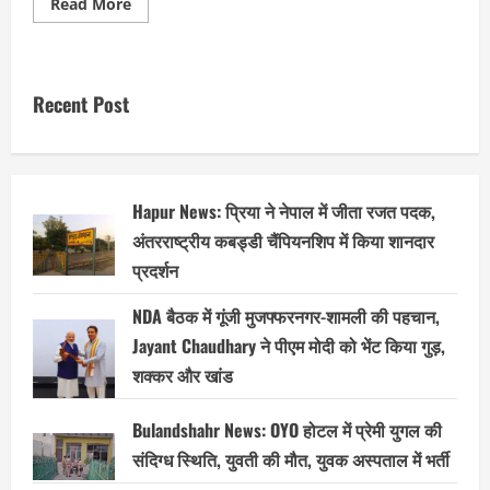
Read
Read More
more
about
Moradabad
में
रामगंगा
नदी
Recent Post
के
किनारे
मिला
महिला
का
शव,
पुलिस
Hapur News: प्रिया ने नेपाल में जीता रजत पदक,
प्रशासन
में
अंतरराष्ट्रीय कबड्डी चैंपियनशिप में किया शानदार
हड़कंप…
प्रदर्शन
NDA बैठक में गूंजी मुजफ्फरनगर-शामली की पहचान,
Jayant Chaudhary ने पीएम मोदी को भेंट किया गुड़,
शक्कर और खांड
Bulandshahr News: OYO होटल में प्रेमी युगल की
संदिग्ध स्थिति, युवती की मौत, युवक अस्पताल में भर्ती