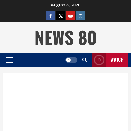
Skip
August 8, 2026
to
facebook
twitter
YOUTUBE
instagram
content
NEWS 80
WATCH
Primary
Menu