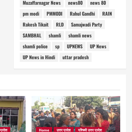
Muzaffarnagar News
news80
news 80
pm modi
PMMODI
Rahul Gandhi
RAIN
Rakesh Tikait
RLD
Samajwadi Party
SAMBHAL
shamli
shamli news
shamli police
sp
UPNEWS
UP News
UP News in Hindi
uttar pradesh
 प्रदेश
Home
उत्तर प्रदेश
पश्चिमी उत्तर प्रदेश