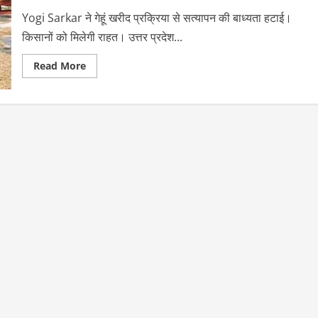
Yogi Sarkar ने गेहूं खरीद प्रक्रिया से सत्यापन की बाध्यता हटाई।
किसानों को मिलेगी राहत। उत्तर प्रदेश...
Read
Read More
more
about
Yogi
Sarkar
का
बड़ा
फैसला:
अब
बिना
सत्यापन
बेचो
100
कुंतल
से
ज्यादा
गेहूं!