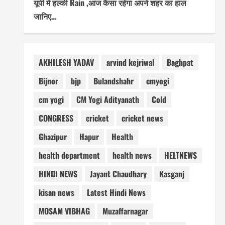
यूपी में हल्की Rain ,आज कैसा रहेगा अपने शहर का हाल
जानिए…
AKHILESH YADAV
arvind kejriwal
Baghpat
Bijnor
bjp
Bulandshahr
cmyogi
cm yogi
CM Yogi Adityanath
Cold
CONGRESS
cricket
cricket news
Ghazipur
Hapur
Health
health department
health news
HELTNEWS
HINDI NEWS
Jayant Chaudhary
Kasganj
kisan news
Latest Hindi News
MOSAM VIBHAG
Muzaffarnagar