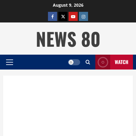
Skip
August 9, 2026
to
facebook
twitter
YOUTUBE
instagram
content
NEWS 80
WATCH
Primary
Menu