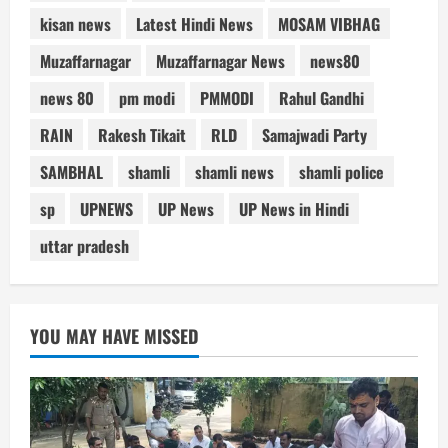
kisan news
Latest Hindi News
MOSAM VIBHAG
Muzaffarnagar
Muzaffarnagar News
news80
news 80
pm modi
PMMODI
Rahul Gandhi
RAIN
Rakesh Tikait
RLD
Samajwadi Party
SAMBHAL
shamli
shamli news
shamli police
sp
UPNEWS
UP News
UP News in Hindi
uttar pradesh
YOU MAY HAVE MISSED