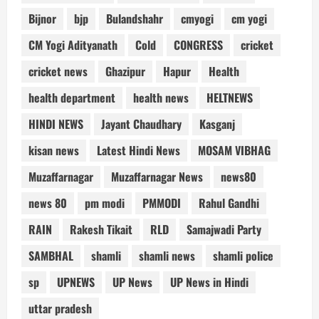
Bijnor
bjp
Bulandshahr
cmyogi
cm yogi
CM Yogi Adityanath
Cold
CONGRESS
cricket
cricket news
Ghazipur
Hapur
Health
health department
health news
HELTNEWS
HINDI NEWS
Jayant Chaudhary
Kasganj
kisan news
Latest Hindi News
MOSAM VIBHAG
Muzaffarnagar
Muzaffarnagar News
news80
news 80
pm modi
PMMODI
Rahul Gandhi
RAIN
Rakesh Tikait
RLD
Samajwadi Party
SAMBHAL
shamli
shamli news
shamli police
sp
UPNEWS
UP News
UP News in Hindi
uttar pradesh