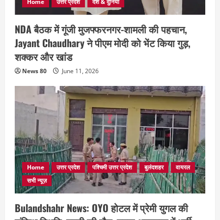
Home
उत्तर प्रदेश
देश & दुनिया
NDA बैठक में गूंजी मुजफ्फरनगर-शामली की पहचान,
Jayant Chaudhary ने पीएम मोदी को भेंट किया गुड़,
शक्कर और खांड
News 80
June 11, 2026
Home
उत्तर प्रदेश
पश्चिमी उत्तर प्रदेश
बुलंदशहर
वायरल
सभी न्यूज़
Bulandshahr News: OYO होटल में प्रेमी युगल की