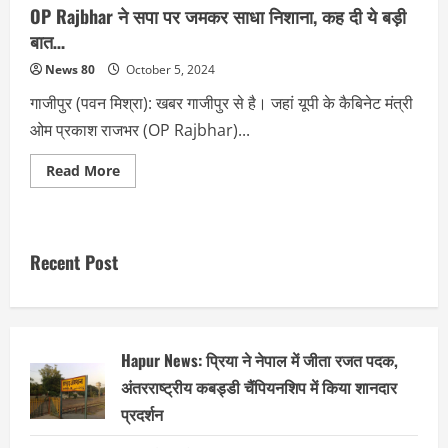
OP Rajbhar ने सपा पर जमकर साधा निशाना, कह दी ये बड़ी
बात…
News 80
October 5, 2024
गाजीपुर (पवन मिश्रा): खबर गाजीपुर से है। जहां यूपी के कैबिनेट मंत्री
ओम प्रकाश राजभर (OP Rajbhar)...
Read
Read More
more
about
OP
Rajbhar
ने
सपा
Recent Post
पर
जमकर
साधा
निशाना,
कह
दी
ये
Hapur News: प्रिया ने नेपाल में जीता रजत पदक,
बड़ी
बात…
अंतरराष्ट्रीय कबड्डी चैंपियनशिप में किया शानदार
प्रदर्शन