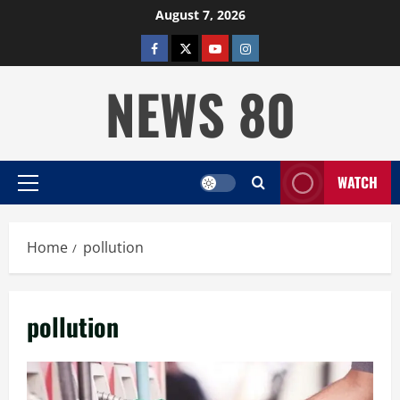
Skip
August 7, 2026
to
facebook
twitter
YOUTUBE
instagram
content
NEWS 80
WATCH
Primary
Menu
Home
pollution
pollution