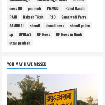
news 80
pm modi
PMMODI
Rahul Gandhi
RAIN
Rakesh Tikait
RLD
Samajwadi Party
SAMBHAL
shamli
shamli news
shamli police
sp
UPNEWS
UP News
UP News in Hindi
uttar pradesh
YOU MAY HAVE MISSED