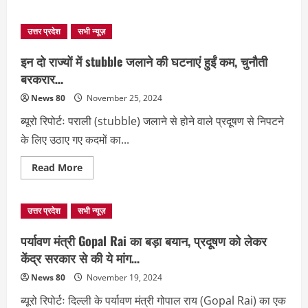
about
Supreme
Court
उत्तर प्रदेश
सभी न्यूज़
ने
बढ़ाई
डीजल
इन दो राज्यों में stubble जलाने की घटनाएं हुईं कम, चुनौती
वाहनों
की
बरकरार…
अवधी,
डीजल
News 80
November 25, 2024
वाहन
अब
ब्यूरो रिपोर्टः पराली (stubble) जलाने से होने वाले प्रदूषण से निपटने
10
नही
के लिए उठाए गए कदमों का...
15
साल
तक
Read
Read More
सड़को
more
पर
about
चलेंगे…
इन
दो
उत्तर प्रदेश
सभी न्यूज़
राज्यों
में
stubble
पर्यावण मंत्री Gopal Rai का बड़ा बयान, प्रदूषण को लेकर
जलाने
की
केंद्र सरकार से की ये मांग…
घटनाएं
हुईं
News 80
November 19, 2024
कम,
चुनौती
ब्यूरो रिपोर्टः दिल्ली के पर्यावण मंत्री गोपाल राय (Gopal Rai) का एक
बरकरार…