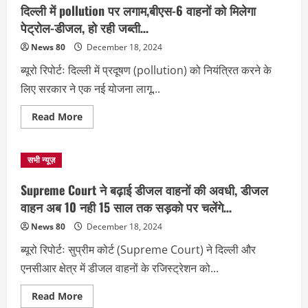
दिल्ली
दिल्ली में pollution पर लगाम,बीएस-6 वाहनों को मिलेगा
सरकार
ऐलान,
पेट्रोल-डीजल, हो रही जब्ती…
पुराने
वाहनों
News 80
December 18, 2024
को
नहीं
ब्यूरो रिपोर्टः दिल्ली में प्रदूषण (pollution) को नियंत्रित करने के
मिलेगा
पेट्रोल…
लिए सरकार ने एक नई योजना लागू...
Read
Read More
more
about
दिल्ली
में
सभी न्यूज़
pollution
पर
लगाम,बीएस-6
Supreme Court ने बढ़ाई डीजल वाहनों की अवधी, डीजल
वाहनों
को
वाहन अब 10 नही 15 साल तक सड़को पर चलेंगे…
मिलेगा
पेट्रोल-
News 80
December 18, 2024
डीजल,
हो
ब्यूरो रिपोर्टः सुप्रीम कोर्ट (Supreme Court) ने दिल्ली और
रही
जब्ती…
एनसीआर क्षेत्र में डीजल वाहनों के रजिस्ट्रेशन को...
Read
Read More
more