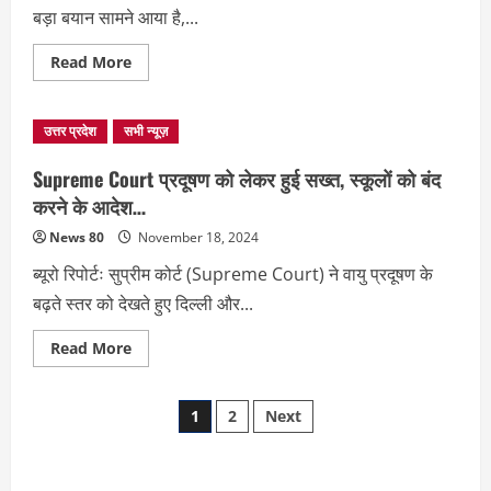
बड़ा बयान सामने आया है,...
Read
Read More
more
about
पर्यावण
मंत्री
उत्तर प्रदेश
सभी न्यूज़
Gopal
Rai
का
Supreme Court प्रदूषण को लेकर हुई सख्त, स्कूलों को बंद
बड़ा
बयान,
करने के आदेश…
प्रदूषण
को
News 80
November 18, 2024
लेकर
केंद्र
ब्यूरो रिपोर्टः सुप्रीम कोर्ट (Supreme Court) ने वायु प्रदूषण के
सरकार
से
बढ़ते स्तर को देखते हुए दिल्ली और...
की
ये
मांग…
Read
Read More
more
about
Supreme
Posts
Court
1
2
Next
प्रदूषण
को
pagination
लेकर
हुई
सख्त,