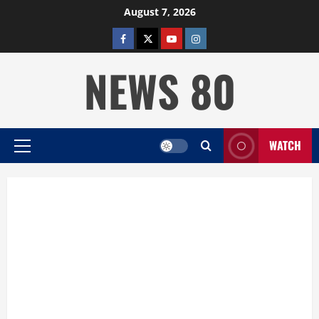
Skip
August 7, 2026
to
facebook
twitter
YOUTUBE
instagram
content
NEWS 80
WATCH
Primary
Menu