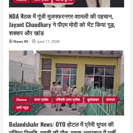
NDA बैठक में गूंजी मुजफ्फरनगर-शामली की पहचान,
Jayant Chaudhary ने पीएम मोदी को भेंट किया गुड़,
शक्कर और खांड
News 80
June 11, 2026
Home
उत्तर प्रदेश
पश्चिमी उत्तर प्रदेश
बुलंदशहर
वायरल
सभी न्यूज़
Bulandshahr News: OYO होटल में प्रेमी युगल की
संदिग्ध स्थिति, युवती की मौत, युवक अस्पताल में भर्ती