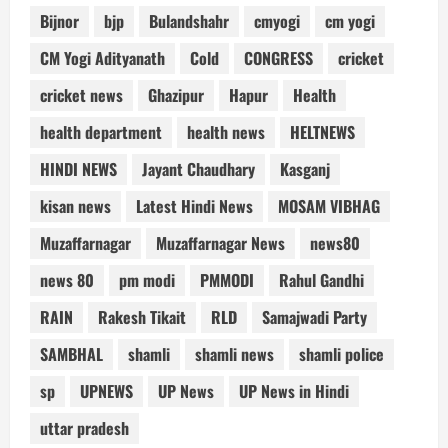
Bijnor
bjp
Bulandshahr
cmyogi
cm yogi
CM Yogi Adityanath
Cold
CONGRESS
cricket
cricket news
Ghazipur
Hapur
Health
health department
health news
HELTNEWS
HINDI NEWS
Jayant Chaudhary
Kasganj
kisan news
Latest Hindi News
MOSAM VIBHAG
Muzaffarnagar
Muzaffarnagar News
news80
news 80
pm modi
PMMODI
Rahul Gandhi
RAIN
Rakesh Tikait
RLD
Samajwadi Party
SAMBHAL
shamli
shamli news
shamli police
sp
UPNEWS
UP News
UP News in Hindi
uttar pradesh