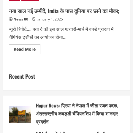
नया साल नई उम्मीदें, India के पास दुनिया पर छाने का मौका;
News 80
January 1, 2025
ब्यूरो रिपोर्ट…. बता दे की इस साल फरवरी-मार्च में वनडे प्रारूप में
चैंपियंस ट्रॉफी का आयोजन होना...
Read
Read More
more
about
नया
साल
नई
उम्मीदें,
Recent Post
India
के
पास
दुनिया
पर
छाने
का
Hapur News: प्रिया ने नेपाल में जीता रजत पदक,
मौका;
अंतरराष्ट्रीय कबड्डी चैंपियनशिप में किया शानदार
प्रदर्शन