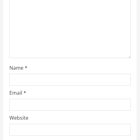
d
i
n
g
Name
*
Email
*
Website