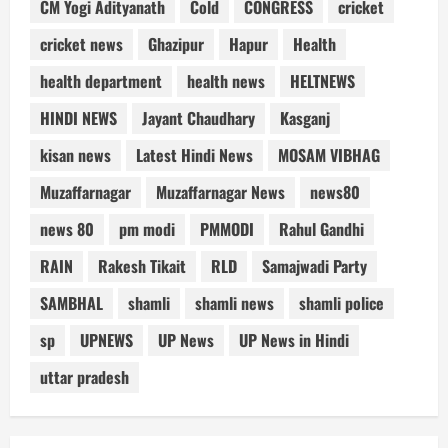
CM Yogi Adityanath
Cold
CONGRESS
cricket
cricket news
Ghazipur
Hapur
Health
health department
health news
HELTNEWS
HINDI NEWS
Jayant Chaudhary
Kasganj
kisan news
Latest Hindi News
MOSAM VIBHAG
Muzaffarnagar
Muzaffarnagar News
news80
news 80
pm modi
PMMODI
Rahul Gandhi
RAIN
Rakesh Tikait
RLD
Samajwadi Party
SAMBHAL
shamli
shamli news
shamli police
sp
UPNEWS
UP News
UP News in Hindi
uttar pradesh