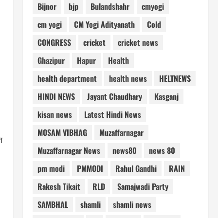
Bijnor
bjp
Bulandshahr
cmyogi
cm yogi
CM Yogi Adityanath
Cold
CONGRESS
cricket
cricket news
Ghazipur
Hapur
Health
health department
health news
HELTNEWS
HINDI NEWS
Jayant Chaudhary
Kasganj
kisan news
Latest Hindi News
MOSAM VIBHAG
Muzaffarnagar
न
Muzaffarnagar News
news80
news 80
pm modi
PMMODI
Rahul Gandhi
RAIN
Rakesh Tikait
RLD
Samajwadi Party
SAMBHAL
shamli
shamli news