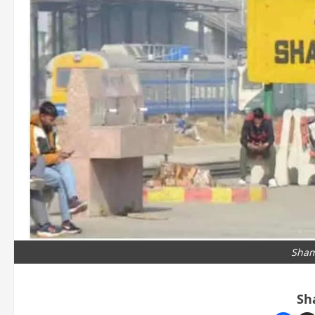
Shaml
Sh