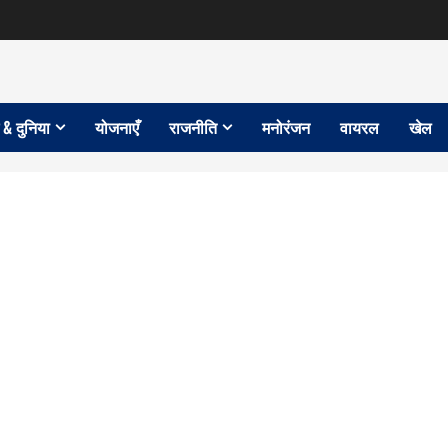
 & दुनिया
योजनाएँ
राजनीति
मनोरंजन
वायरल
खेल