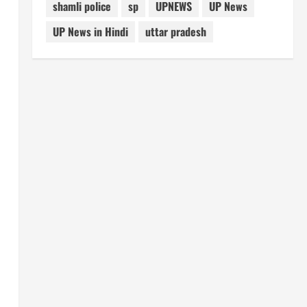
shamli police
sp
UPNEWS
UP News
UP News in Hindi
uttar pradesh