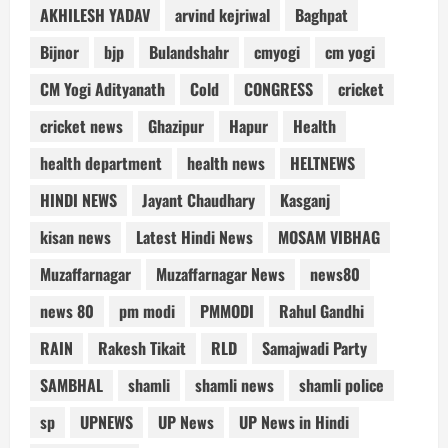
AKHILESH YADAV
arvind kejriwal
Baghpat
Bijnor
bjp
Bulandshahr
cmyogi
cm yogi
CM Yogi Adityanath
Cold
CONGRESS
cricket
cricket news
Ghazipur
Hapur
Health
health department
health news
HELTNEWS
HINDI NEWS
Jayant Chaudhary
Kasganj
kisan news
Latest Hindi News
MOSAM VIBHAG
Muzaffarnagar
Muzaffarnagar News
news80
news 80
pm modi
PMMODI
Rahul Gandhi
RAIN
Rakesh Tikait
RLD
Samajwadi Party
SAMBHAL
shamli
shamli news
shamli police
sp
UPNEWS
UP News
UP News in Hindi