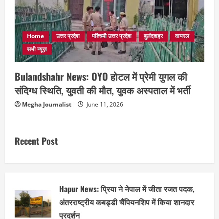
Home
उत्तर प्रदेश
पश्चिमी उत्तर प्रदेश
बुलंदशहर
वायरल
सभी न्यूज़
Bulandshahr News: OYO होटल में प्रेमी युगल की
संदिग्ध स्थिति, युवती की मौत, युवक अस्पताल में भर्ती
Megha Journalist
June 11, 2026
Recent Post
Hapur News: प्रिया ने नेपाल में जीता रजत पदक,
अंतरराष्ट्रीय कबड्डी चैंपियनशिप में किया शानदार
प्रदर्शन