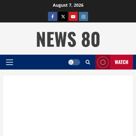
Skip
August 7, 2026
to
facebook
twitter
YOUTUBE
instagram
content
NEWS 80
WATCH
Primary
Menu