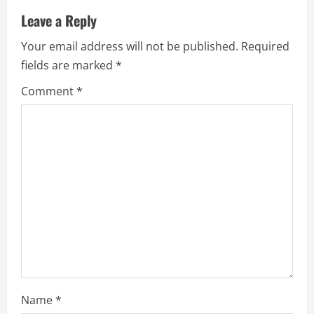
u
Leave a Reply
e
Your email address will not be published.
Required
R
fields are marked
*
e
Comment
*
a
d
i
n
g
Name
*