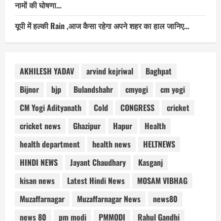
नामों की घोषणा…
यूपी में हल्की Rain ,आज कैसा रहेगा अपने शहर का हाल जानिए…
AKHILESH YADAV
arvind kejriwal
Baghpat
Bijnor
bjp
Bulandshahr
cmyogi
cm yogi
CM Yogi Adityanath
Cold
CONGRESS
cricket
cricket news
Ghazipur
Hapur
Health
health department
health news
HELTNEWS
HINDI NEWS
Jayant Chaudhary
Kasganj
kisan news
Latest Hindi News
MOSAM VIBHAG
Muzaffarnagar
Muzaffarnagar News
news80
news 80
pm modi
PMMODI
Rahul Gandhi