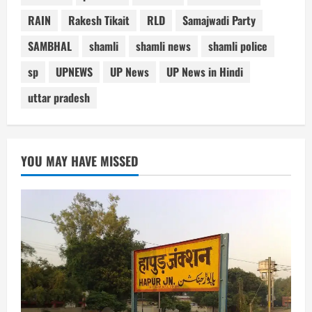
RAIN
Rakesh Tikait
RLD
Samajwadi Party
SAMBHAL
shamli
shamli news
shamli police
sp
UPNEWS
UP News
UP News in Hindi
uttar pradesh
YOU MAY HAVE MISSED