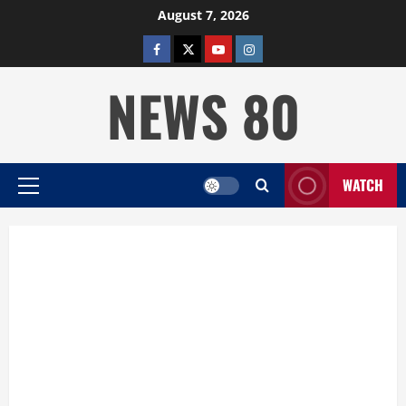
Skip
August 7, 2026
to
facebook
twitter
YOUTUBE
instagram
content
NEWS 80
WATCH
Primary
Menu