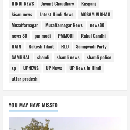
HINDI NEWS
Jayant Chaudhary
Kasganj
kisan news
Latest Hindi News
MOSAM VIBHAG
Muzaffarnagar
Muzaffarnagar News
news80
news 80
pm modi
PMMODI
Rahul Gandhi
RAIN
Rakesh Tikait
RLD
Samajwadi Party
SAMBHAL
shamli
shamli news
shamli police
sp
UPNEWS
UP News
UP News in Hindi
uttar pradesh
YOU MAY HAVE MISSED