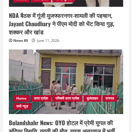
NDA बैठक में गूंजी मुजफ्फरनगर-शामली की पहचान,
Jayant Chaudhary ने पीएम मोदी को भेंट किया गुड़,
शक्कर और खांड
News 80
June 11, 2026
Home
उत्तर प्रदेश
पश्चिमी उत्तर प्रदेश
बुलंदशहर
वायरल
सभी न्यूज़
Bulandshahr News: OYO होटल में प्रेमी युगल की
संदिग्ध स्थिति, युवती की मौत, युवक अस्पताल में भर्ती