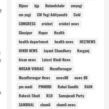
Bijnor
bjp
Bulandshahr
cmyogi
ं
cm yogi
CM Yogi Adityanath
Cold
CONGRESS
cricket
cricket news
Ghazipur
Hapur
Health
health department
health news
HELTNEWS
HINDI NEWS
Jayant Chaudhary
Kasganj
ो
kisan news
Latest Hindi News
ध
MOSAM VIBHAG
Muzaffarnagar
Muzaffarnagar News
news80
news 80
pm modi
PMMODI
Rahul Gandhi
RAIN
त
Rakesh Tikait
RLD
Samajwadi Party
SAMBHAL
shamli
shamli news