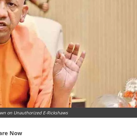
wn on Unauthorized E-Rickshaws
are Now