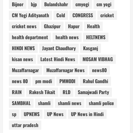
Bijnor
bjp
Bulandshahr
cmyogi
cm yogi
CM Yogi Adityanath
Cold
CONGRESS
cricket
cricket news
Ghazipur
Hapur
Health
health department
health news
HELTNEWS
HINDI NEWS
Jayant Chaudhary
Kasganj
kisan news
Latest Hindi News
MOSAM VIBHAG
Muzaffarnagar
Muzaffarnagar News
news80
news 80
pm modi
PMMODI
Rahul Gandhi
RAIN
Rakesh Tikait
RLD
Samajwadi Party
SAMBHAL
shamli
shamli news
shamli police
sp
UPNEWS
UP News
UP News in Hindi
uttar pradesh