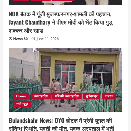
NDA बैठक में गूंजी मुजफ्फरनगर-शामली की पहचान,
Jayant Chaudhary ने पीएम मोदी को भेंट किया गुड़,
शक्कर और खांड
News 80
June 11, 2026
Home
उत्तर प्रदेश
पश्चिमी उत्तर प्रदेश
बुलंदशहर
वायरल
सभी न्यूज़
Bulandshahr News: OYO होटल में प्रेमी युगल की
संदिग्ध स्थिति, युवती की मौत, युवक अस्पताल में भर्ती