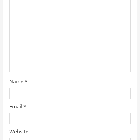
a
d
i
n
g
Name
*
Email
*
Website