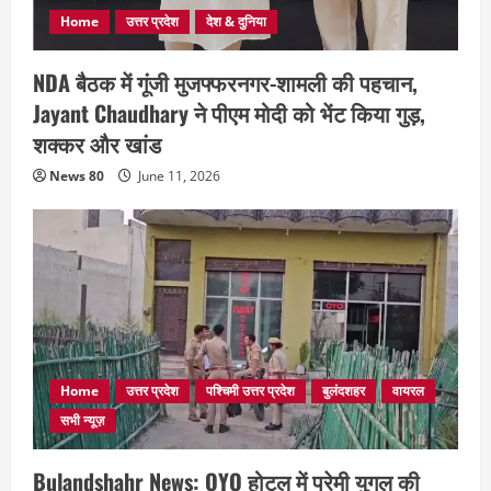
Home
उत्तर प्रदेश
देश & दुनिया
NDA बैठक में गूंजी मुजफ्फरनगर-शामली की पहचान,
Jayant Chaudhary ने पीएम मोदी को भेंट किया गुड़,
शक्कर और खांड
News 80
June 11, 2026
Home
उत्तर प्रदेश
पश्चिमी उत्तर प्रदेश
बुलंदशहर
वायरल
सभी न्यूज़
Bulandshahr News: OYO होटल में प्रेमी युगल की