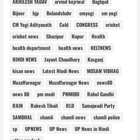
AKHILESH YADAV
arvind kejriwal
Baghpat
Bijnor
bjp
Bulandshahr
cmyogi
cm yogi
CM Yogi Adityanath
Cold
CONGRESS
cricket
cricket news
Ghazipur
Hapur
Health
health department
health news
HELTNEWS
HINDI NEWS
Jayant Chaudhary
Kasganj
kisan news
Latest Hindi News
MOSAM VIBHAG
Muzaffarnagar
Muzaffarnagar News
news80
news 80
pm modi
PMMODI
Rahul Gandhi
RAIN
Rakesh Tikait
RLD
Samajwadi Party
SAMBHAL
shamli
shamli news
shamli police
sp
UPNEWS
UP News
UP News in Hindi