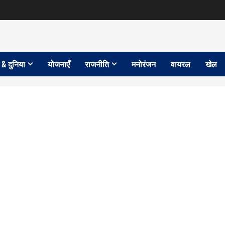
 & दुनिया
योजनाएँ
राजनीति
मनोरंजन
वायरल
खेल