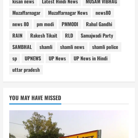
kisan news
Latest Hindi News
MOSAM VIBHAG
Muzaffarnagar
Muzaffarnagar News
news80
news 80
pm modi
PMMODI
Rahul Gandhi
RAIN
Rakesh Tikait
RLD
Samajwadi Party
SAMBHAL
shamli
shamli news
shamli police
sp
UPNEWS
UP News
UP News in Hindi
uttar pradesh
YOU MAY HAVE MISSED