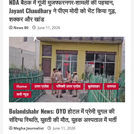
NDA बैठक में गूंजी मुजफ्फरनगर-शामली की पहचान,
Jayant Chaudhary ने पीएम मोदी को भेंट किया गुड़,
शक्कर और खांड
News 80
June 11, 2026
Home
उत्तर प्रदेश
पश्चिमी उत्तर प्रदेश
बुलंदशहर
वायरल
सभी न्यूज़
Bulandshahr News: OYO होटल में प्रेमी युगल की
संदिग्ध स्थिति, युवती की मौत, युवक अस्पताल में भर्ती
Megha Journalist
June 11, 2026