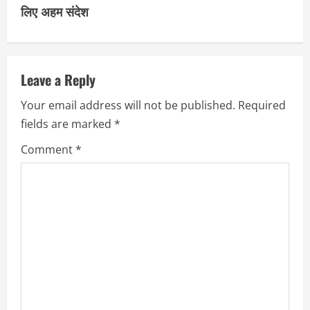
i
लिए अहम संदेश
n
u
Leave a Reply
e
Your email address will not be published.
Required
R
fields are marked
*
e
Comment
*
a
d
i
n
g