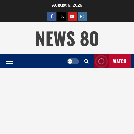
Skip
August 6, 2026
to
facebook
twitter
YOUTUBE
instagram
content
NEWS 80
WATCH
Primary
Menu