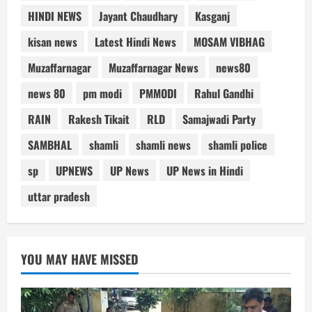
HINDI NEWS
Jayant Chaudhary
Kasganj
kisan news
Latest Hindi News
MOSAM VIBHAG
Muzaffarnagar
Muzaffarnagar News
news80
news 80
pm modi
PMMODI
Rahul Gandhi
RAIN
Rakesh Tikait
RLD
Samajwadi Party
SAMBHAL
shamli
shamli news
shamli police
sp
UPNEWS
UP News
UP News in Hindi
uttar pradesh
YOU MAY HAVE MISSED