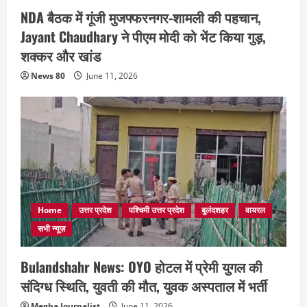
NDA बैठक में गूंजी मुजफ्फरनगर-शामली की पहचान,
Jayant Chaudhary ने पीएम मोदी को भेंट किया गुड़,
शक्कर और खांड
News 80
June 11, 2026
Home
उत्तर प्रदेश
पश्चिमी उत्तर प्रदेश
बुलंदशहर
वायरल
सभी न्यूज़
Bulandshahr News: OYO होटल में प्रेमी युगल की
संदिग्ध स्थिति, युवती की मौत, युवक अस्पताल में भर्ती
Megha Journalist
June 11, 2026