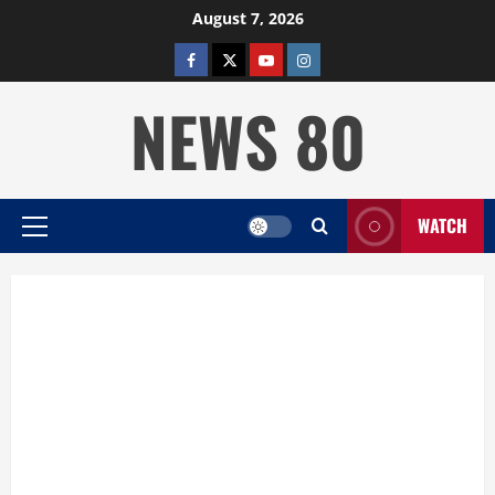
Skip
August 7, 2026
to
facebook
twitter
YOUTUBE
instagram
content
NEWS 80
WATCH
Primary
Menu