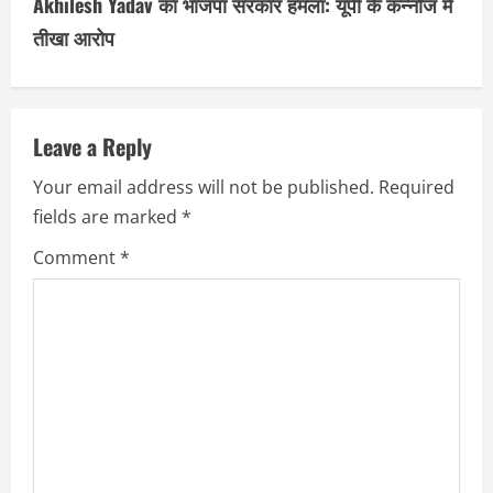
Akhilesh Yadav का भाजपा सरकार हमला: यूपी के कन्नौज में
i
तीखा आरोप
n
u
Leave a Reply
e
Your email address will not be published.
Required
R
fields are marked
*
e
Comment
*
a
d
i
n
g