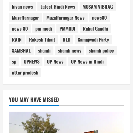
kisan news
Latest Hindi News
MOSAM VIBHAG
Muzaffarnagar
Muzaffarnagar News
news80
news 80
pm modi
PMMODI
Rahul Gandhi
RAIN
Rakesh Tikait
RLD
Samajwadi Party
SAMBHAL
shamli
shamli news
shamli police
sp
UPNEWS
UP News
UP News in Hindi
uttar pradesh
YOU MAY HAVE MISSED