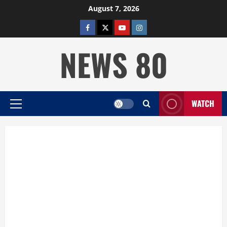
Skip
August 7, 2026
to
facebook
twitter
YOUTUBE
instagram
content
NEWS 80
WATCH
Primary
Menu