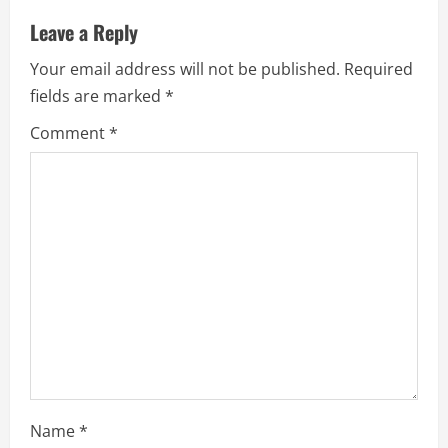
u
Leave a Reply
e
Your email address will not be published.
Required
R
fields are marked
*
e
Comment
*
a
d
i
n
g
Name
*