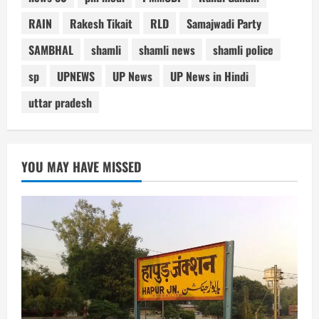
RAIN
Rakesh Tikait
RLD
Samajwadi Party
SAMBHAL
shamli
shamli news
shamli police
sp
UPNEWS
UP News
UP News in Hindi
uttar pradesh
YOU MAY HAVE MISSED