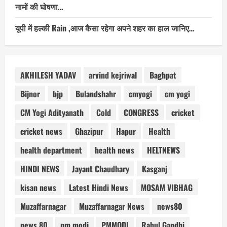
नामों की घोषणा…
यूपी में हल्की Rain ,आज कैसा रहेगा अपने शहर का हाल जानिए…
AKHILESH YADAV
arvind kejriwal
Baghpat
Bijnor
bjp
Bulandshahr
cmyogi
cm yogi
CM Yogi Adityanath
Cold
CONGRESS
cricket
cricket news
Ghazipur
Hapur
Health
health department
health news
HELTNEWS
HINDI NEWS
Jayant Chaudhary
Kasganj
kisan news
Latest Hindi News
MOSAM VIBHAG
Muzaffarnagar
Muzaffarnagar News
news80
news 80
pm modi
PMMODI
Rahul Gandhi