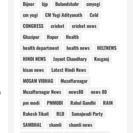
Bijnor
bjp
Bulandshahr
cmyogi
cm yogi
CM Yogi Adityanath
Cold
,
CONGRESS
cricket
cricket news
Ghazipur
Hapur
Health
health department
health news
HELTNEWS
HINDI NEWS
Jayant Chaudhary
Kasganj
kisan news
Latest Hindi News
MOSAM VIBHAG
Muzaffarnagar
Muzaffarnagar News
news80
news 80
त
pm modi
PMMODI
Rahul Gandhi
RAIN
Rakesh Tikait
RLD
Samajwadi Party
SAMBHAL
shamli
shamli news