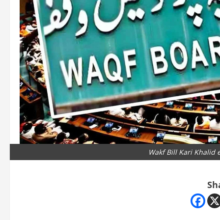
Wakf Bill Kari Khalid
Sh