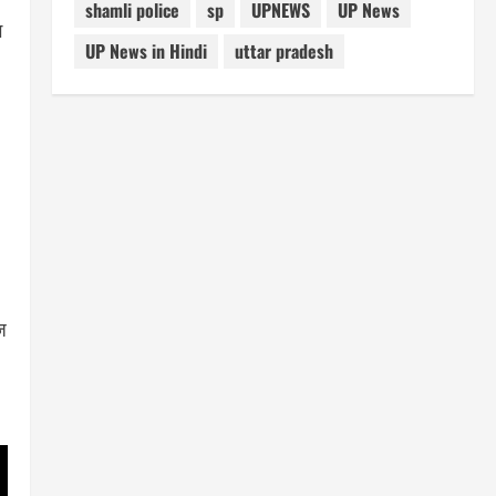
shamli police
sp
UPNEWS
UP News
ग
UP News in Hindi
uttar pradesh
ज