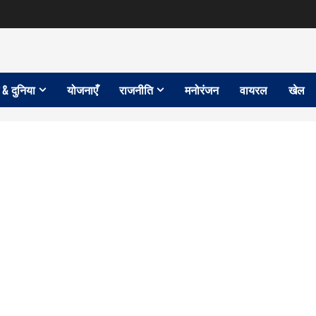
 & दुनिया
योजनाएँ
राजनीति
मनोरंजन
वायरल
खेल