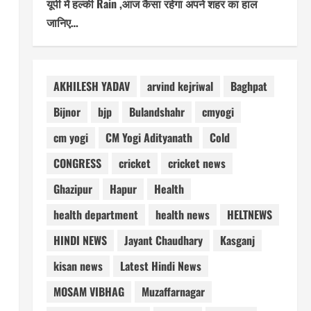
यूपी में हल्की Rain ,आज कैसा रहेगा अपने शहर का हाल
जानिए…
AKHILESH YADAV
arvind kejriwal
Baghpat
Bijnor
bjp
Bulandshahr
cmyogi
cm yogi
CM Yogi Adityanath
Cold
CONGRESS
cricket
cricket news
Ghazipur
Hapur
Health
health department
health news
HELTNEWS
HINDI NEWS
Jayant Chaudhary
Kasganj
।
kisan news
Latest Hindi News
MOSAM VIBHAG
Muzaffarnagar