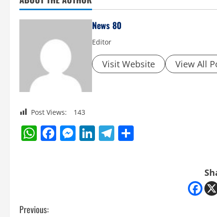
News 80
Editor
Visit Website
View All P
Post Views:
143
WhatsApp
Facebook
Messenger
LinkedIn
Telegram
Share
Sh
C
Previous: