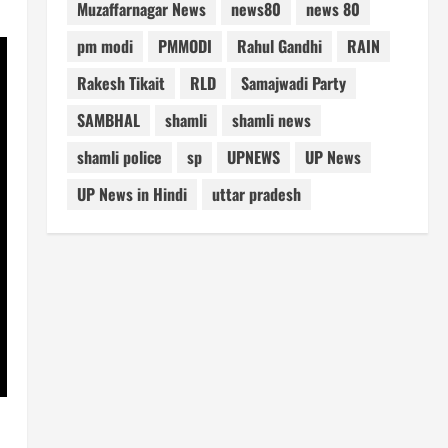
Muzaffarnagar News
news80
news 80
pm modi
PMMODI
Rahul Gandhi
RAIN
Rakesh Tikait
RLD
Samajwadi Party
SAMBHAL
shamli
shamli news
shamli police
sp
UPNEWS
UP News
UP News in Hindi
uttar pradesh