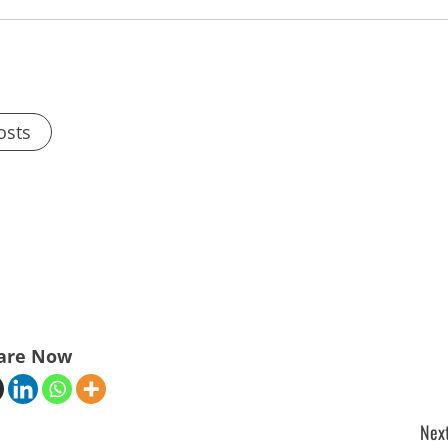
osts
are Now
Next