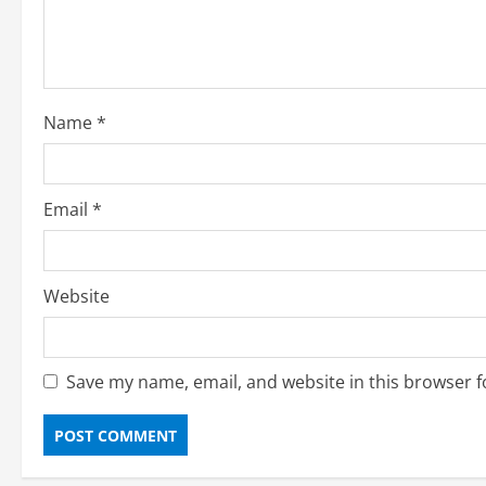
a
d
i
Name
*
n
g
Email
*
Website
Save my name, email, and website in this browser f