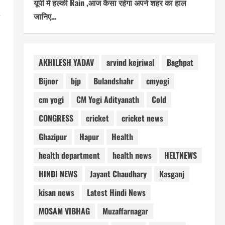
यूपी में हल्की Rain ,आज कैसा रहेगा अपने शहर का हाल
जानिए…
AKHILESH YADAV
arvind kejriwal
Baghpat
Bijnor
bjp
Bulandshahr
cmyogi
cm yogi
CM Yogi Adityanath
Cold
CONGRESS
cricket
cricket news
Ghazipur
Hapur
Health
health department
health news
HELTNEWS
HINDI NEWS
Jayant Chaudhary
Kasganj
kisan news
Latest Hindi News
MOSAM VIBHAG
Muzaffarnagar