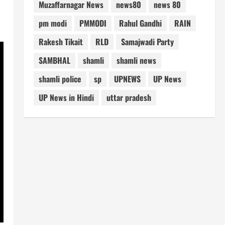
Muzaffarnagar News
news80
news 80
pm modi
PMMODI
Rahul Gandhi
RAIN
Rakesh Tikait
RLD
Samajwadi Party
SAMBHAL
shamli
shamli news
shamli police
sp
UPNEWS
UP News
UP News in Hindi
uttar pradesh