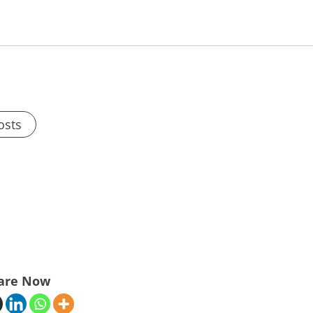
osts
are Now