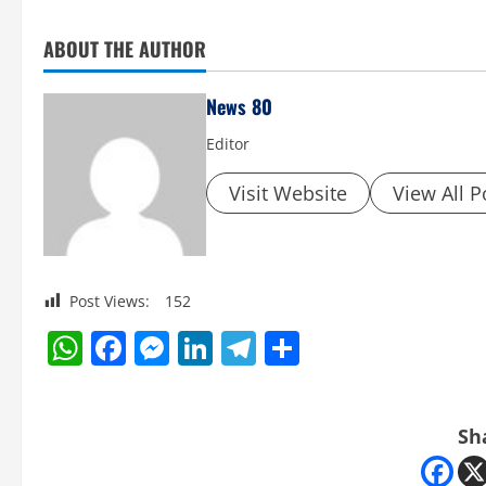
ABOUT THE AUTHOR
News 80
Editor
Visit Website
View All P
Post Views:
152
WhatsApp
Facebook
Messenger
LinkedIn
Telegram
Share
Sh