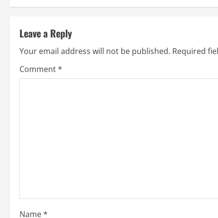
t
Leave a Reply
i
Your email address will not be published.
Required fi
n
Comment
*
u
e
R
e
a
d
i
Name
*