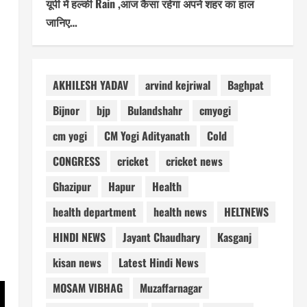
यूपी में हल्की Rain ,आज कैसा रहेगा अपने शहर का हाल
जानिए…
AKHILESH YADAV
arvind kejriwal
Baghpat
Bijnor
bjp
Bulandshahr
cmyogi
cm yogi
CM Yogi Adityanath
Cold
CONGRESS
cricket
cricket news
Ghazipur
Hapur
Health
health department
health news
HELTNEWS
HINDI NEWS
Jayant Chaudhary
Kasganj
kisan news
Latest Hindi News
MOSAM VIBHAG
Muzaffarnagar