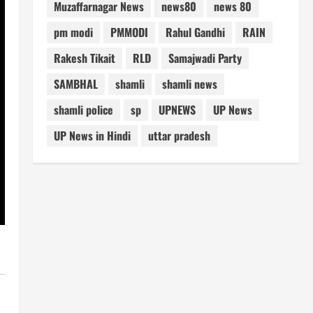
Muzaffarnagar News
news80
news 80
pm modi
PMMODI
Rahul Gandhi
RAIN
Rakesh Tikait
RLD
Samajwadi Party
SAMBHAL
shamli
shamli news
shamli police
sp
UPNEWS
UP News
UP News in Hindi
uttar pradesh