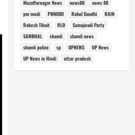
Muzaffarnagar News
news80
news 80
pm modi
PMMODI
Rahul Gandhi
RAIN
Rakesh Tikait
RLD
Samajwadi Party
SAMBHAL
shamli
shamli news
shamli police
sp
UPNEWS
UP News
UP News in Hindi
uttar pradesh