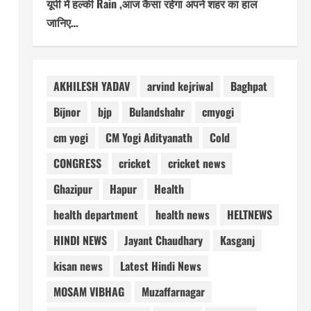
यूपी में हल्की Rain ,आज कैसा रहेगा अपने शहर का हाल
जानिए…
AKHILESH YADAV
arvind kejriwal
Baghpat
Bijnor
bjp
Bulandshahr
cmyogi
cm yogi
CM Yogi Adityanath
Cold
CONGRESS
cricket
cricket news
Ghazipur
Hapur
Health
health department
health news
HELTNEWS
HINDI NEWS
Jayant Chaudhary
Kasganj
kisan news
Latest Hindi News
MOSAM VIBHAG
Muzaffarnagar