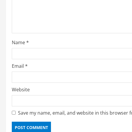
a
d
i
Name
*
n
g
Email
*
Website
Save my name, email, and website in this browser f