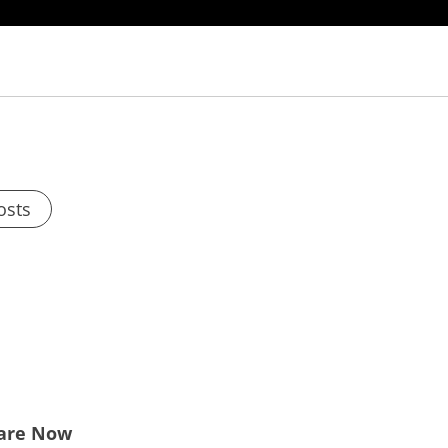
osts
are Now